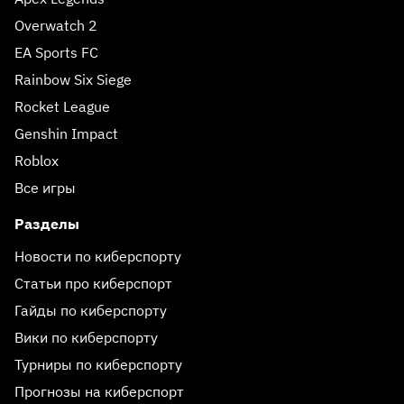
Overwatch 2
EA Sports FC
Rainbow Six Siege
Rocket League
Genshin Impact
Roblox
Все игры
Разделы
Новости по киберспорту
Статьи про киберспорт
Гайды по киберспорту
Вики по киберспорту
Турниры по киберспорту
Прогнозы на киберспорт