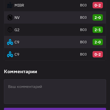
MIBR
0-2
BO3
NV
2-0
BO3
G2
2-1
BO3
C9
2-0
BO3
C9
0-2
BO3
Комментарии