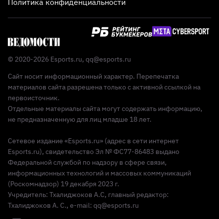
Политика конфиденциальности
© 2020-2026 Esports.ru,
qq@esports.ru
Сайт носит информационный характер. Перепечатка
материалов сайта разрешена только с активной ссылкой на
первоисточник.
Отдельные материалы сайта могут содержать информацию,
не предназначенную для лиц младше 18 лет.
Сетевое издание «Esports.ru» (адрес в сети интернет
Esports.ru), свидетельство Эл № ФС77-86483 выдано
Федеральной службой по надзору в сфере связи,
информационных технологий и массовых коммуникаций
(Роскомнадзор) 19 декабря 2023 г.
Учредитель: Тхалиджоков А.С, главный редактор:
Тхалиджоков А. С., e-mail: qq@esports.ru