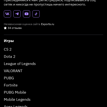
Присоединяйся к нам: регистрируйся, подписывайся в соц.
сетях и никогда не пропустишь ничего интересного.
Независимая оценка сайта
Esports.ru
34 отзыва
Игры
CS 2
Dota 2
League of Legends
VALORANT
PUBG
Fortnite
PUBG Mobile
Mobile Legends
Apex Legends