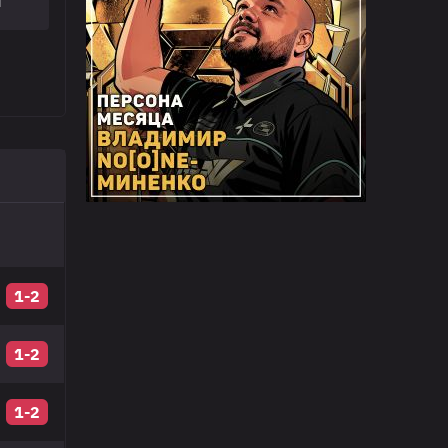
i
1-2
1-2
1-2