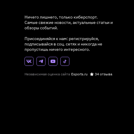
Ничего лишнего, только киберспорт.
Самые свежие новости, актуальные статьи и
обзоры событий.
Присоединяйся к нам: регистрируйся,
подписывайся в соц. сетях и никогда не
пропустишь ничего интересного.
Независимая оценка сайта
Esports.ru
34 отзыва