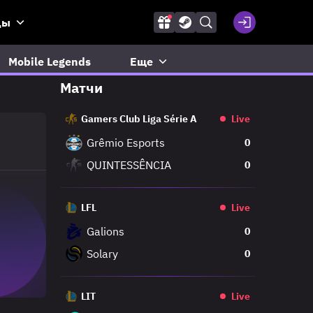
ды
Mobile Legends
Еще
Матчи
Gamers Club Liga Série A
Live
Grêmio Esports
0
QUINTESSÊNCIA
0
LFL
Live
Galions
0
Solary
0
LIT
Live