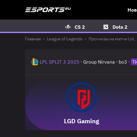
Нов
CS 2
Dota 2
Главная
League of Legends
Прогнозы на матчи LoL
LPL SPLIT 3 2025
Group Nirvana
bo3
Т
LGD Gaming