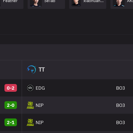
Feather
SeTab
xiaohuangren
AK
TT
0-2
EDG
BO3
2-0
NIP
BO3
2-1
NIP
BO3