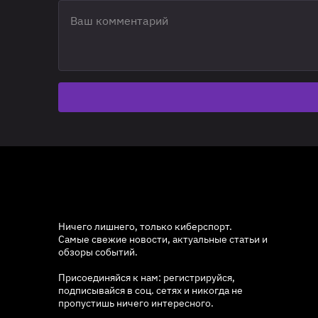
Ничего лишнего, только киберспорт.
Самые свежие новости, актуальные статьи и
обзоры событий.
Присоединяйся к нам: регистрируйся,
подписывайся в соц. сетях и никогда не
пропустишь ничего интересного.