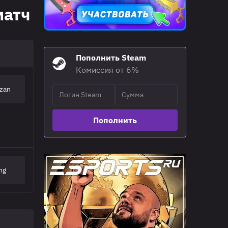
матч
Пополнить Steam
Комиссия от 6%
rzan
Пополнить
ng