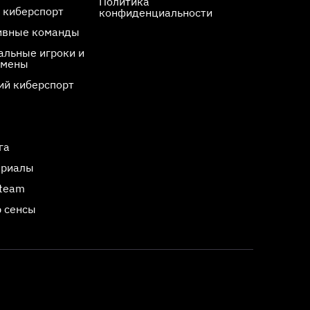
Политика
 киберспорт
конфиденциальности
ивные команды
льные игроки и
смены
ий киберспорт
га
ериалы
Steam
 сенсы