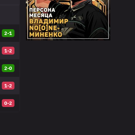
2-1
1-2
2-0
1-2
0-2