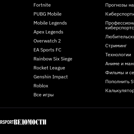
Fortnite
Прогнозы на
PUBG Mobile
Киберспорт
Mobile Legends
Профессиона
киберспорт
Apex Legends
Любительск
Overwatch 2
Стриминг
EA Sports FC
Технологии
Rainbow Six Siege
Аниме и ман
Rocket League
Фильмы и с
Genshin Impact
Пополнить 
Roblox
Калькулятор
Все игры