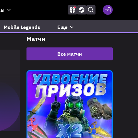
ды
Mobile Legends
Еще
Матчи
Все матчи