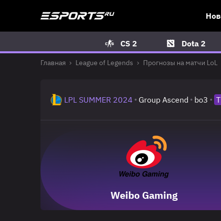
Нов
CS 2
Dota 2
Главная
League of Legends
Прогнозы на матчи LoL
LPL SUMMER 2024
Group Ascend
bo3
Т
Weibo Gaming