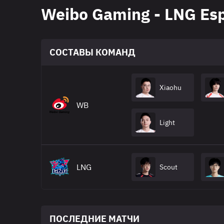
Weibo Gaming - LNG Esp
СОСТАВЫ КОМАНД
Xiaohu
WB
Light
LNG
Scout
ПОСЛЕДНИЕ МАТЧИ