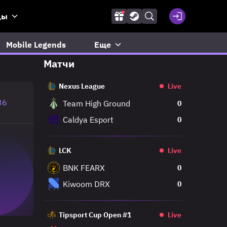
ды
Mobile Legends
Еще
Матчи
Nexus League
Live
36
Team High Ground
0
Caldya Esport
0
LCK
Live
BNK FEARX
0
Kiwoom DRX
0
Tipsport Cup Open #1
Live