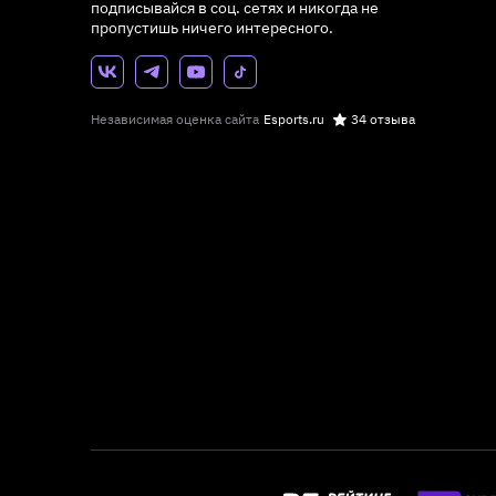
подписывайся в соц. сетях и никогда не
пропустишь ничего интересного.
Независимая оценка сайта
Esports.ru
34 отзыва