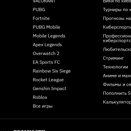
VALORANT
Вики по киб
PUBG
Турниры по 
Fortnite
Прогнозы на
PUBG Mobile
Киберспорт
Mobile Legends
Профессиона
киберспорт
Apex Legends
Любительск
Overwatch 2
Стриминг
EA Sports FC
Технологии
Rainbow Six Siege
Аниме и ман
Rocket League
Фильмы и с
Genshin Impact
Пополнить 
Roblox
Калькулятор
Все игры