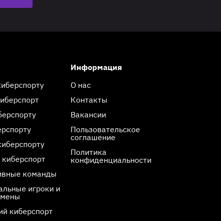
Информация
киберспорту
О нас
киберспорт
Контакты
берспорту
Вакансии
ерспорту
Пользовательское
соглашение
киберспорту
Политика
 киберспорт
конфиденциальности
ивные команды
льные игроки и
смены
ий киберспорт