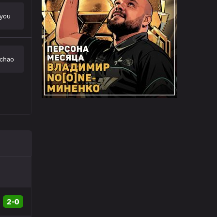
iyou
ichao
2-0