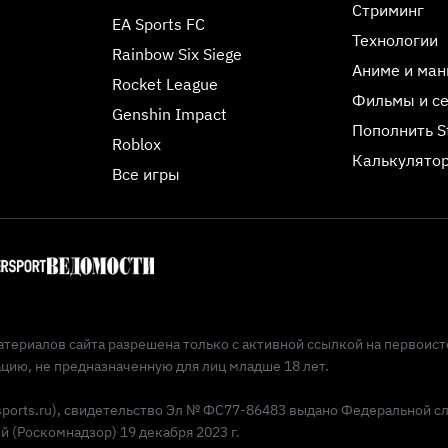
Стриминг
EA Sports FC
Технологии
Rainbow Six Siege
Аниме и ман
Rocket League
Фильмы и с
Genshin Impact
Пополнить 
Roblox
Калькулятор
Все игры
териалов сайта разрешена только с активной ссылкой на первоист
ию, не предназначенную для лиц младше 18 лет.
Esports.ru), свидетельство Эл № ФС77-86483 выдано Федеральной с
(Роскомнадзор) 19 декабря 2023 г.