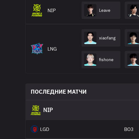
NIP
Leave
xiaofang
LNG
fishone
ПОСЛЕДНИЕ МАТЧИ
NIP
LGD
BO3