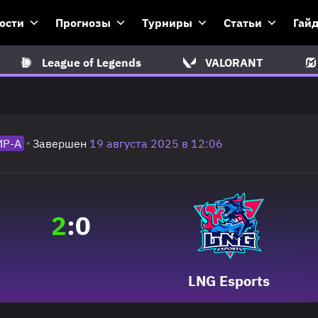
ости
Прогнозы
Турниры
Статьи
Гай
League of Legends
VALORANT
ИР-A
Завершен
19 августа 2025 в 12:06
2
:
0
LNG Esports