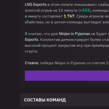
LNG Esports
в этом сплите показывают слабы
золотой отрыв на 15 минуте (
+353
), команд
в минуту составляет
1 767
. Среди игроков м
убийствах, но в целом команда выглядит зна
Я считаю, что для
Ninjas in Pyjamas
не будет 
Esports
. Коллектив демонстрирует более ст
высокий процент закрытия игр при преимуще
старта.
Ставка:
победа Ninjas in Pyjamas со счетом 
СОСТАВЫ КОМАНД