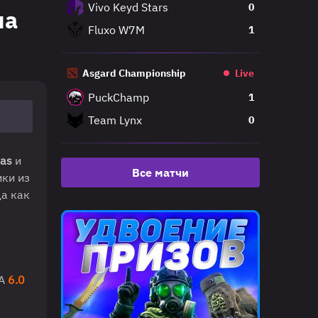
Vivo Keyd Stars
0
на
Fluxo W7M
1
Asgard Championship
Live
PuckChamp
1
Team Lynx
0
mas
и
Все матчи
ики из
да как
DA
6.0