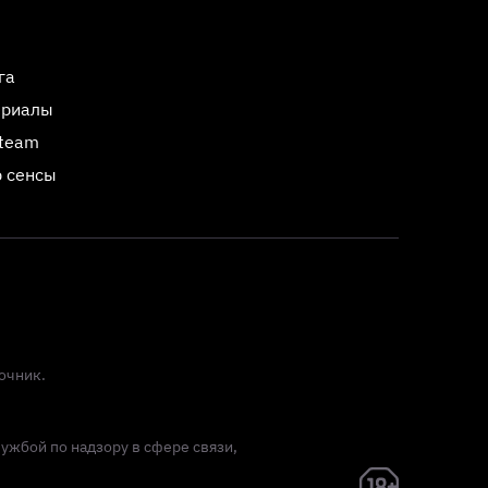
га
ериалы
Steam
 сенсы
очник.
лужбой по надзору в сфере связи,