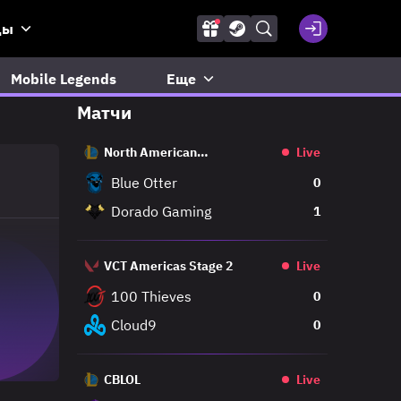
ды
Mobile Legends
Еще
Матчи
North American
Live
Challengers League
Blue Otter
0
Dorado Gaming
1
VCT Americas Stage 2
Live
100 Thieves
0
Cloud9
0
CBLOL
Live