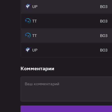
UP
BO3
TT
BO3
TT
BO3
UP
BO3
Комментарии