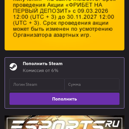
Пополнить Steam
Комиссия от 6%
Пополнить