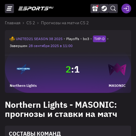
Главная
CS 2
Прогнозы на матчи CS 2
UNITED21 SEASON 38 2025
Playoffs
bo3
ТИР-D
Завершен
28 сентября 2025 в 11:00
2
:
1
Northern Lights
MASONIC
Northern Lights - MASONIC:
прогнозы и ставки на матч
СОСТАВЫ КОМАНД