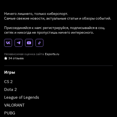
Ничего лишнего, только киберспорт.
Самые свежие новости, актуальные статьи и обзоры событий.
Присоединяйся к нам: регистрируйся, подписывайся в соц.
сетях и никогда не пропустишь ничего интересного.
Независимая оценка сайта
Esports.ru
34 отзыва
Игры
CS 2
Dota 2
League of Legends
VALORANT
PUBG