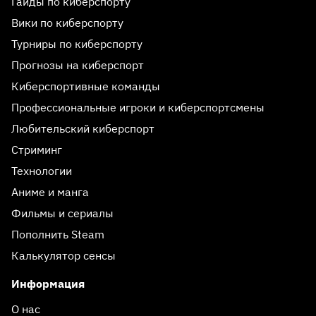
Гайды по киберспорту
Вики по киберспорту
Турниры по киберспорту
Прогнозы на киберспорт
Киберспортивные команды
Профессиональные игроки и киберспортсмены
Любительский киберспорт
Стриминг
Технологии
Аниме и манга
Фильмы и сериалы
Пополнить Steam
Калькулятор сенсы
Информация
О нас