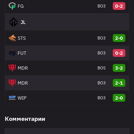
FG
0-2
BO3
JL
STS
2-0
BO3
FUT
0-2
BO3
MDR
3-2
BO5
MDR
2-1
BO3
WIP
2-0
BO3
Комментарии