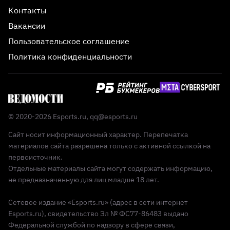
Контакты
Вакансии
Пользовательское соглашение
Политика конфиденциальности
© 2020-2026 Esports.ru,
qq@esports.ru
Сайт носит информационный характер. Перепечатка
материалов сайта разрешена только с активной ссылкой на
первоисточник.
Отдельные материалы сайта могут содержать информацию,
не предназначенную для лиц младше 18 лет.
Сетевое издание «Esports.ru» (адрес в сети интернет
Esports.ru), свидетельство Эл № ФС77-86483 выдано
Федеральной службой по надзору в сфере связи,