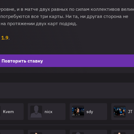
ровне, и в матче двух равных по силам коллективов вели
потребуются все три карты. Ни та, ни другая сторона не
на протяжении двух карт подряд.
т
1.9
.
Повторить ставку
Kvem
nicx
sdy
JT