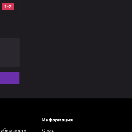
1-2
Информация
киберспорту
О нас