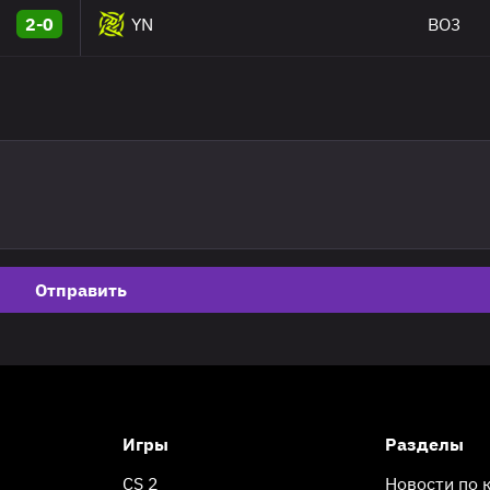
2-0
YN
BO3
Отправить
Игры
Разделы
CS 2
Новости по 