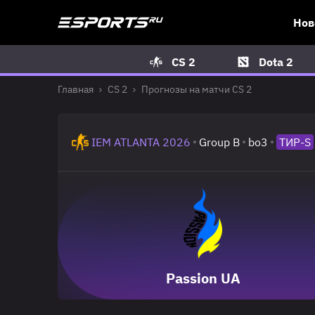
Нов
CS 2
Dota 2
Главная
CS 2
Прогнозы на матчи CS 2
IEM ATLANTA 2026
Group B
bo3
ТИР-S
Passion UA