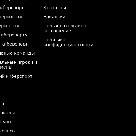
киберспорт
Контакты
берспорту
Вакансии
ерспорту
Пользовательское
соглашение
киберспорту
Политика
 киберспорт
конфиденциальности
ивные команды
льные игроки и
смены
ий киберспорт
га
ериалы
Steam
 сенсы