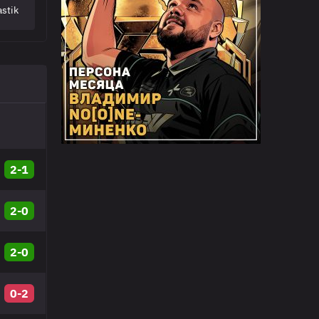
stik
2-1
2-0
2-0
0-2