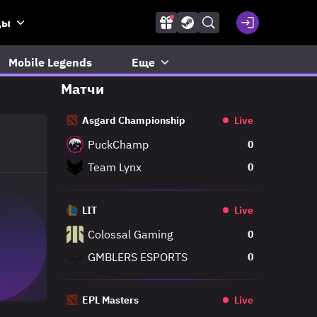
ды
Mobile Legends
Еще
Матчи
Asgard Championship
Live
PuckChamp
0
Team Lynx
0
LIT
Live
Colossal Gaming
0
GMBLERS ESPORTS
0
EPL Masters
Live