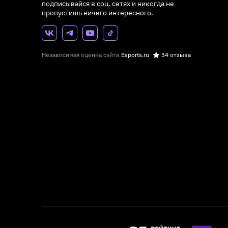
подписывайся в соц. сетях и никогда не
пропустишь ничего интересного.
Независимая оценка сайта
Esports.ru
34 отзыва