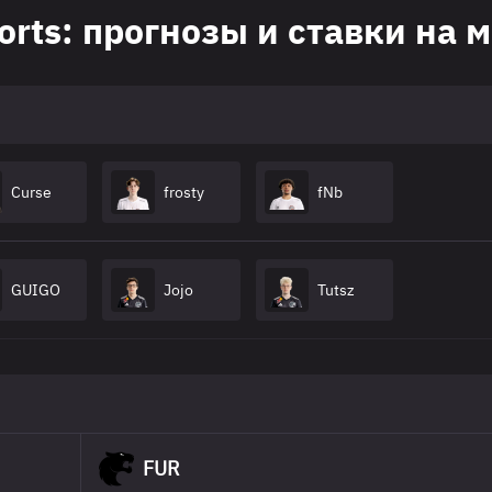
orts: прогнозы и ставки на 
Curse
frosty
fNb
GUIGO
Jojo
Tutsz
FUR