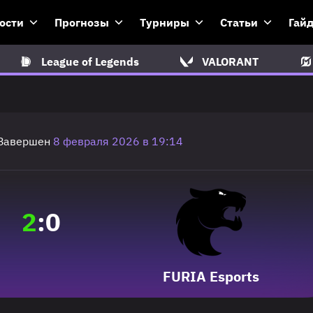
ости
Прогнозы
Турниры
Статьи
Гай
League of Legends
VALORANT
Завершен
8 февраля 2026 в 19:14
2
:
0
FURIA Esports