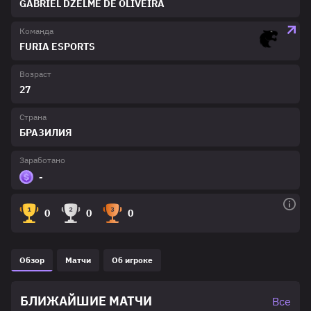
GABRIEL DZELME DE OLIVEIRA
Команда
FURIA ESPORTS
Возраст
27
Страна
БРАЗИЛИЯ
Заработано
-
0
0
0
Обзор
Матчи
Об игроке
БЛИЖАЙШИЕ МАТЧИ
Все