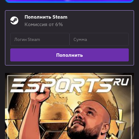
Пополнить Steam
Комиссия от 6%
Пополнить