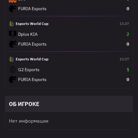
FURIA Esports
0
Esports World Cup
15.07
Dplus KIA
2
FURIA Esports
0
Esports World Cup
15.07
G2 Esports
1
FURIA Esports
0
ОБ ИГРОКЕ
Нет информации