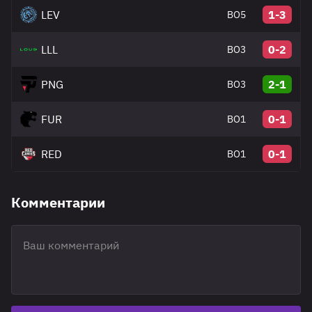
LEV
1-3
BO5
LLL
0-2
BO3
PNG
2-1
BO3
FUR
0-1
BO1
RED
0-1
BO1
Комментарии