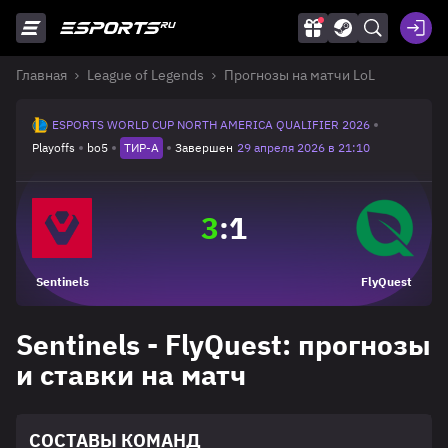
Главная
League of Legends
Прогнозы на матчи LoL
ESPORTS WORLD CUP NORTH AMERICA QUALIFIER 2026
Playoffs
bo5
ТИР-A
Завершен
29 апреля 2026 в 21:10
3
:
1
Sentinels
FlyQuest
Sentinels - FlyQuest: прогнозы
и ставки на матч
СОСТАВЫ КОМАНД