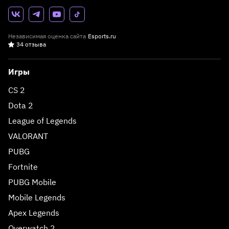
Независимая оценка сайта
Esports.ru
34 отзыва
Игры
CS 2
Dota 2
League of Legends
VALORANT
PUBG
Fortnite
PUBG Mobile
Mobile Legends
Apex Legends
Overwatch 2