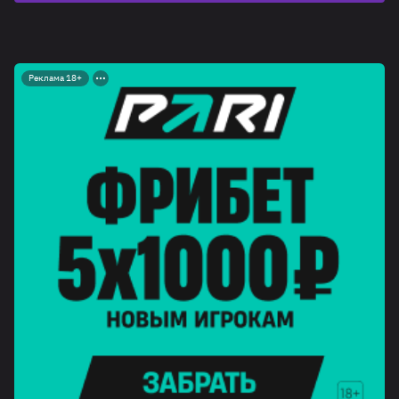
Реклама 18+