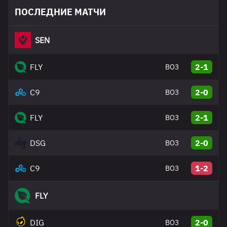
ПОСЛЕДНИЕ МАТЧИ
SEN
FLY
2-1
BO3
C9
2-0
BO3
FLY
2-1
BO3
DSG
2-0
BO3
C9
1-2
BO3
FLY
DIG
2-0
BO3