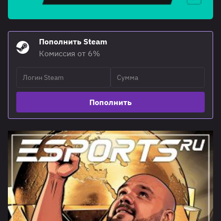
Пополнить Steam
Комиссия от 6%
Пополнить