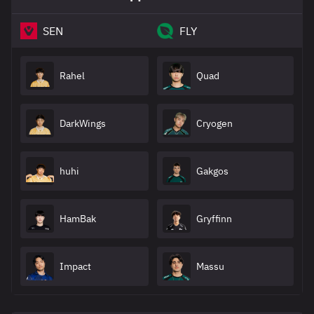
SEN
FLY
Rahel
Quad
DarkWings
Cryogen
huhi
Gakgos
HamBak
Gryffinn
Impact
Massu