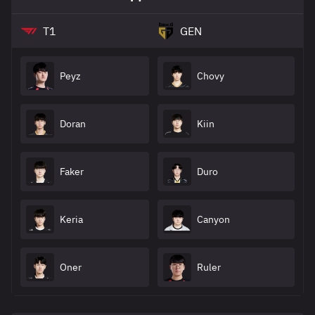
T1
GEN
Peyz
Chovy
Doran
Kiin
Faker
Duro
Keria
Canyon
Oner
Ruler