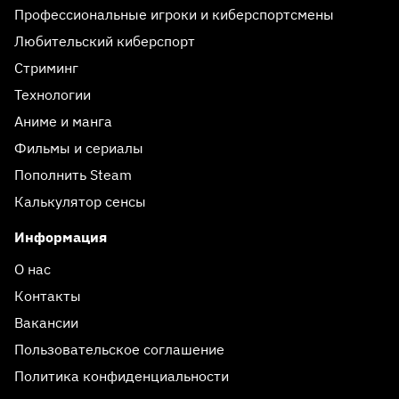
Профессиональные игроки и киберспортсмены
Любительский киберспорт
Стриминг
Технологии
Аниме и манга
Фильмы и сериалы
Пополнить Steam
Калькулятор сенсы
Информация
О нас
Контакты
Вакансии
Пользовательское соглашение
Политика конфиденциальности