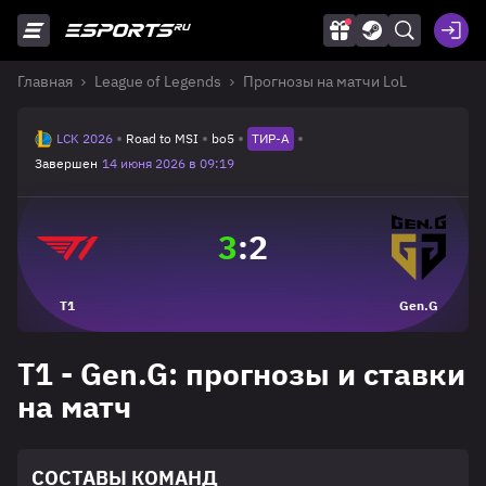
Главная
League of Legends
Прогнозы на матчи LoL
LCK 2026
Road to MSI
bo5
ТИР-A
Завершен
14 июня 2026 в 09:19
3
:
2
T1
Gen.G
T1 - Gen.G: прогнозы и ставки
на матч
СОСТАВЫ КОМАНД