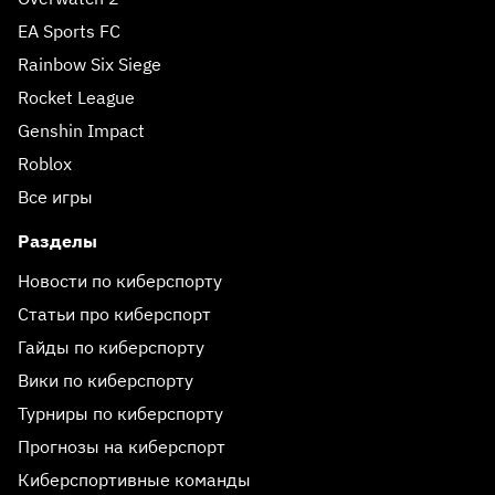
EA Sports FC
Rainbow Six Siege
Rocket League
Genshin Impact
Roblox
Все игры
Разделы
Новости по киберспорту
Статьи про киберспорт
Гайды по киберспорту
Вики по киберспорту
Турниры по киберспорту
Прогнозы на киберспорт
Киберспортивные команды