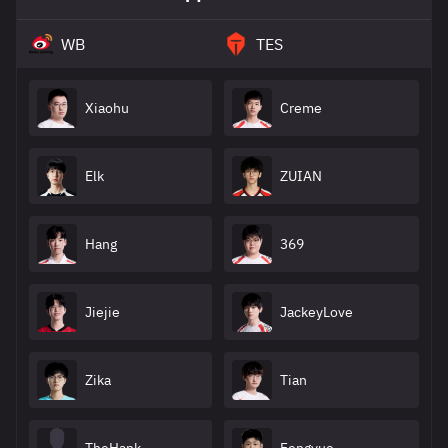
WB
TES
Xiaohu
Creme
Elk
ZUIAN
Hang
369
Jiejie
JackeyLove
Zika
Tian