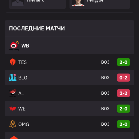
TheHank
Fengyue
ПОСЛЕДНИЕ МАТЧИ
WB
TES
2-0
BO3
BLG
0-2
BO3
AL
1-2
BO3
WE
2-0
BO3
OMG
2-0
BO3