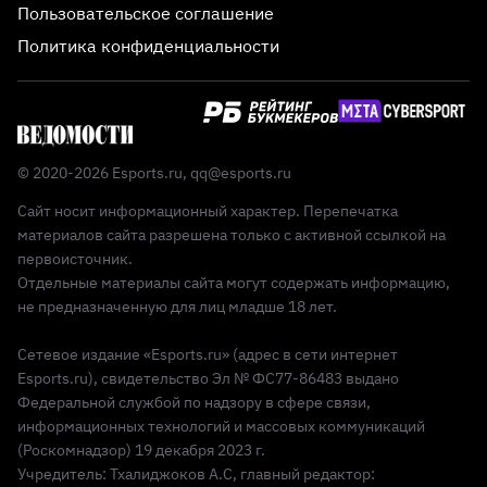
Пользовательское соглашение
Политика конфиденциальности
© 2020-2026 Esports.ru,
qq@esports.ru
Сайт носит информационный характер. Перепечатка
материалов сайта разрешена только с активной ссылкой на
первоисточник.
Отдельные материалы сайта могут содержать информацию,
не предназначенную для лиц младше 18 лет.
Сетевое издание «Esports.ru» (адрес в сети интернет
Esports.ru), свидетельство Эл № ФС77-86483 выдано
Федеральной службой по надзору в сфере связи,
информационных технологий и массовых коммуникаций
(Роскомнадзор) 19 декабря 2023 г.
Учредитель: Тхалиджоков А.С, главный редактор: