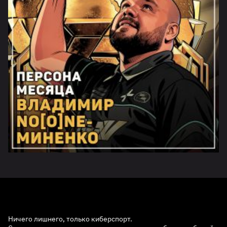
Ничего лишнего, только киберспорт.