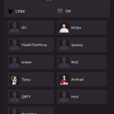
LYNX
TM
drt
bb3px
VladikTheHtiviy
queezy
kreker
WoE
7jesu
Ainkrad
QBFY
Htrd