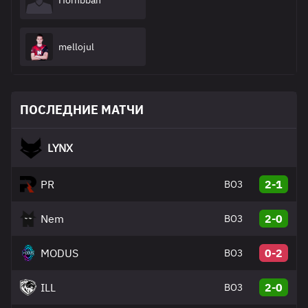
Hornbban
mellojul
ПОСЛЕДНИЕ МАТЧИ
LYNX
PR
2-1
BO3
Nem
2-0
BO3
MODUS
0-2
BO3
ILL
2-0
BO3