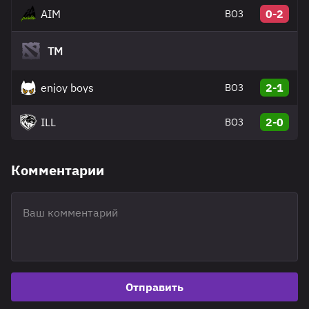
AIM
0-2
BO3
TM
enjoy boys
2-1
BO3
ILL
2-0
BO3
Комментарии
Отправить