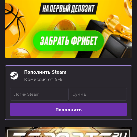
Пополнить Steam
Комиссия от 6%
Пополнить