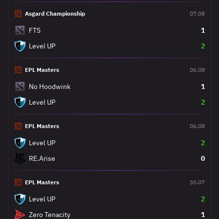
Asgard Championship
07.08
FTS
1
Level UP
2
EPL Masters
06.08
No Hoodwink
1
Level UP
2
EPL Masters
06.08
Level UP
2
RE.Arise
0
EPL Masters
30.07
Level UP
2
Zero Tenacity
1