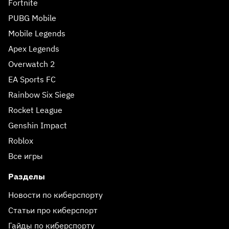
Fortnite
PUBG Mobile
Mobile Legends
Apex Legends
Overwatch 2
EA Sports FC
Rainbow Six Siege
Rocket League
Genshin Impact
Roblox
Все игры
Разделы
Новости по киберспорту
Статьи про киберспорт
Гайды по киберспорту