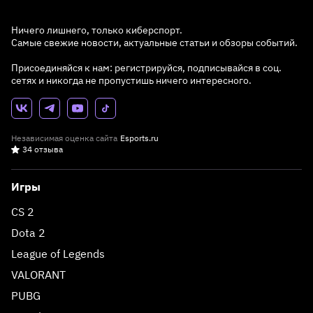
Ничего лишнего, только киберспорт.
Самые свежие новости, актуальные статьи и обзоры событий.
Присоединяйся к нам: регистрируйся, подписывайся в соц.
сетях и никогда не пропустишь ничего интересного.
Независимая оценка сайта
Esports.ru
34 отзыва
Игры
CS 2
Dota 2
League of Legends
VALORANT
PUBG