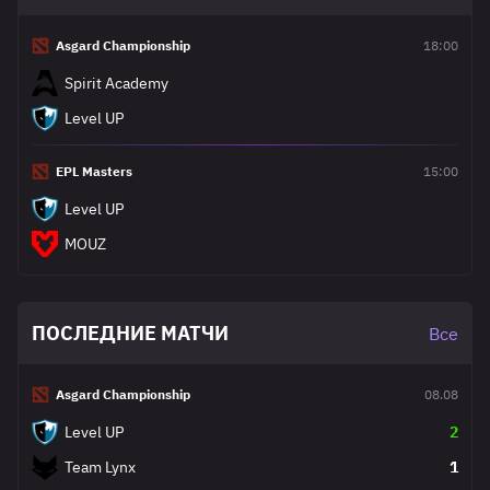
Asgard Championship
18:00
Spirit Academy
Level UP
EPL Masters
15:00
Level UP
MOUZ
ПОСЛЕДНИЕ МАТЧИ
Все
Asgard Championship
08.08
Level UP
2
Team Lynx
1