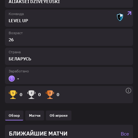
ALIAKSEI DZIVEYEUSKI
Команда
LEVEL UP
Возраст
26
Страна
БЕЛАРУСЬ
Заработано
-
0
0
0
Обзор
Матчи
Об игроке
БЛИЖАЙШИЕ МАТЧИ
Все