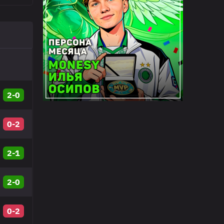
2-0
0-2
2-1
2-0
0-2