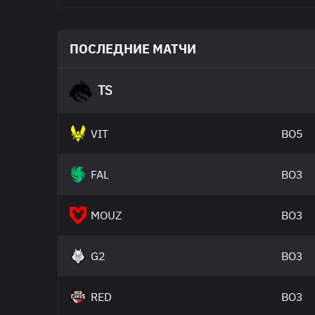
ПОСЛЕДНИЕ МАТЧИ
TS
VIT
BO5
FAL
BO3
MOUZ
BO3
G2
BO3
RED
BO3