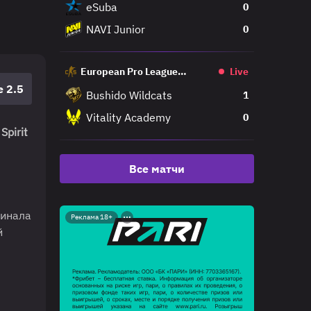
eSuba
0
NAVI Junior
0
European Pro League
Live
Regular
е 2.5
Bushido Wildcats
1
Vitality Academy
0
Spirit
Все матчи
финала
Реклама 18+
й