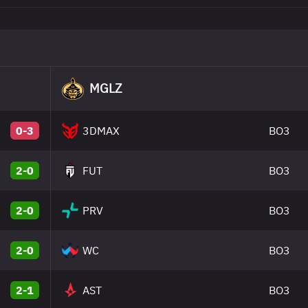
MGLZ
0-3
3DMAX
BO3
2-0
FUT
BO3
2-0
PRV
BO3
2-0
WC
BO3
2-1
AST
BO3