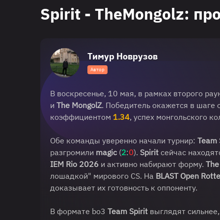
Spirit - TheMongolz: п
Тимур Новрузов
Автор
В воскресенье, 10 мая, в рамках второго рау
и
The MongolZ
. Победитель окажется в шаге
коэффициентом
1.34
, успех монгольского к
Обе команды уверенно начали турнир:
Team S
разгромили
magic
(
2
:
0
).
Spirit
сейчас находят
IEM Rio 2026
и активно набирают форму.
The
лошадкой" мирового CS. На
BLAST Open Rott
доказывает их готовность к оппоненту.
В формате bo3
Team Spirit
выглядят сильнее,