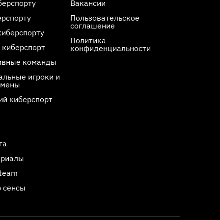
берспорту
Вакансии
ерспорту
Пользовательское
соглашение
киберспорту
Политика
 киберспорт
конфиденциальности
ивные команды
льные игроки и
смены
ий киберспорт
га
ериалы
Steam
 сенсы