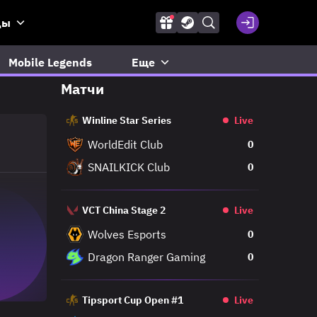
ды
Mobile Legends
Еще
Матчи
Winline Star Series
Live
WorldEdit Club
0
SNAILKICK Club
0
VCT China Stage 2
Live
Wolves Esports
0
Dragon Ranger Gaming
0
Tipsport Cup Open #1
Live