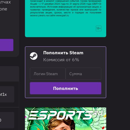
атчах
топе
Пополнить Steam
Комиссия от 6%
Пополнить
nt1x
0