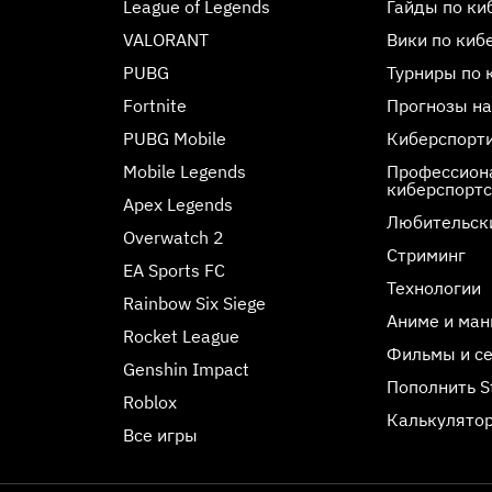
League of Legends
Гайды по ки
VALORANT
Вики по киб
PUBG
Турниры по 
Fortnite
Прогнозы на
PUBG Mobile
Киберспорт
Mobile Legends
Профессиона
киберспорт
Apex Legends
Любительск
Overwatch 2
Стриминг
EA Sports FC
Технологии
Rainbow Six Siege
Аниме и ман
Rocket League
Фильмы и с
Genshin Impact
Пополнить 
Roblox
Калькулятор
Все игры