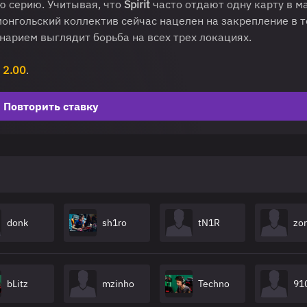
ю серию. Учитывая, что
Spirit
часто отдают одну карту в м
монгольский коллектив сейчас нацелен на закрепление в 
нарием выглядит борьба на всех трех локациях.
т
2.00
.
Повторить ставку
donk
sh1ro
tN1R
zo
bLitz
mzinho
Techno
91