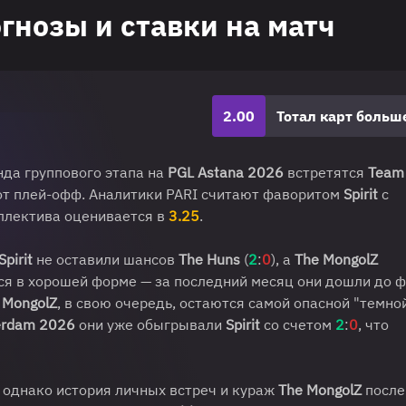
рогнозы и ставки на матч
2.00
Тотал карт больш
нда группового этапа на
PGL Astana 2026
встретятся
Team 
 от плей-офф. Аналитики PARI считают фаворитом
Spirit
с
оллектива оценивается в
3.25
.
pirit
не оставили шансов
The Huns
(
2
:
0
), а
The MongolZ
ся в хорошей форме — за последний месяц они дошли до 
 MongolZ
, в свою очередь, остаются самой опасной "темно
erdam 2026
они уже обыгрывали
Spirit
со счетом
2
:
0
, что
 однако история личных встреч и кураж
The MongolZ
после