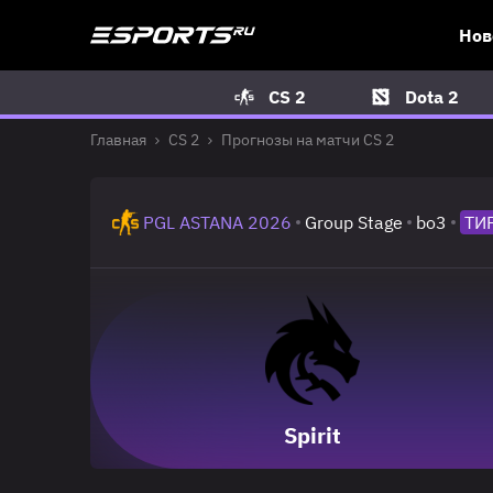
Нов
CS 2
Dota 2
Главная
CS 2
Прогнозы на матчи CS 2
PGL ASTANA 2026
Group Stage
bo3
ТИ
Spirit