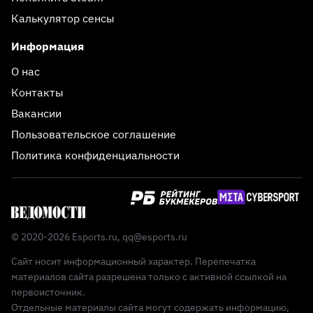
Калькулятор сенсы
Информация
О нас
Контакты
Вакансии
Пользовательское соглашение
Политика конфиденциальности
© 2020-2026 Esports.ru,
qq@esports.ru
Сайт носит информационный характер. Перепечатка
материалов сайта разрешена только с активной ссылкой на
первоисточник.
Отдельные материалы сайта могут содержать информацию,