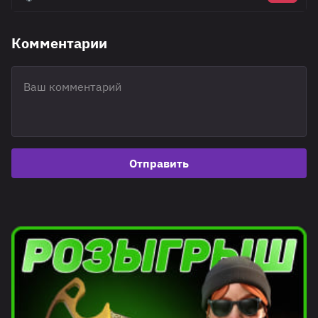
Комментарии
Отправить