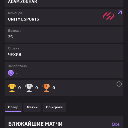
ADAM ZOUHAR
Команда
UNITY ESPORTS
Возраст
25
Страна
ЧЕХИЯ
Заработано
-
0
0
0
Обзор
Матчи
Об игроке
БЛИЖАЙШИЕ МАТЧИ
Все