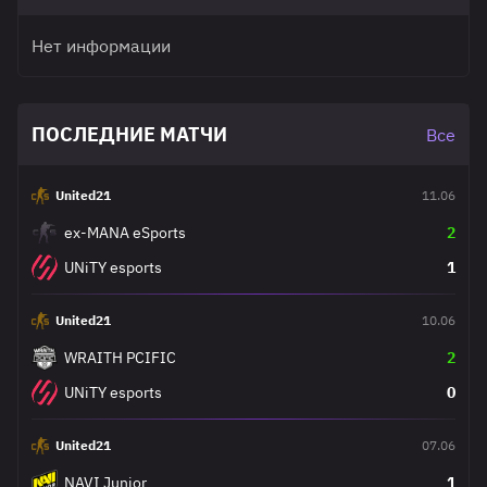
Нет информации
ПОСЛЕДНИЕ МАТЧИ
Все
United21
11.06
ex-MANA eSports
2
UNiTY esports
1
United21
10.06
WRAITH PCIFIC
2
UNiTY esports
0
United21
07.06
NAVI Junior
1