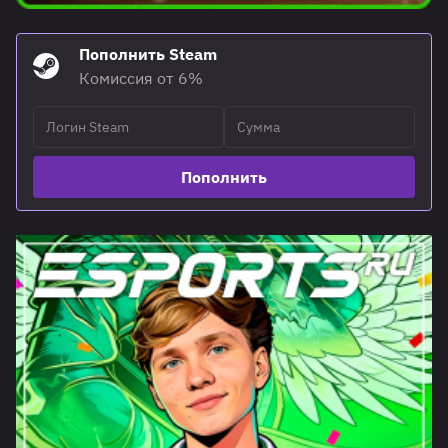
Пополнить Steam
Комиссия от 6%
Пополнить