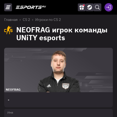
Главная
CS 2
Игроки по CS 2
NEOFRAG игрок команды
UNiTY esports
NEOFRAG
-
Имя