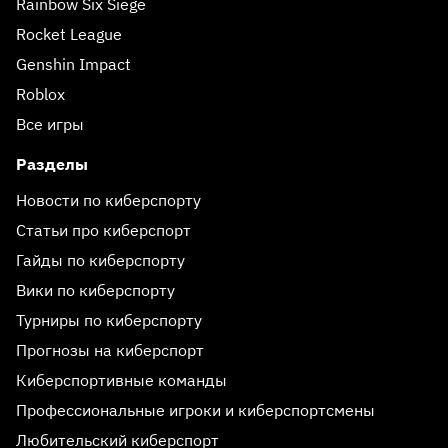
Rainbow Six Siege
Rocket League
Genshin Impact
Roblox
Все игры
Разделы
Новости по киберспорту
Статьи про киберспорт
Гайды по киберспорту
Вики по киберспорту
Турниры по киберспорту
Прогнозы на киберспорт
Киберспортивные команды
Профессиональные игроки и киберспортсмены
Любительский киберспорт