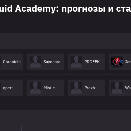
iquid Academy: прогнозы и ст
Chronicle
Sayonara
PROFEK
Ja
qpert
Mistic
Proxh
Wa