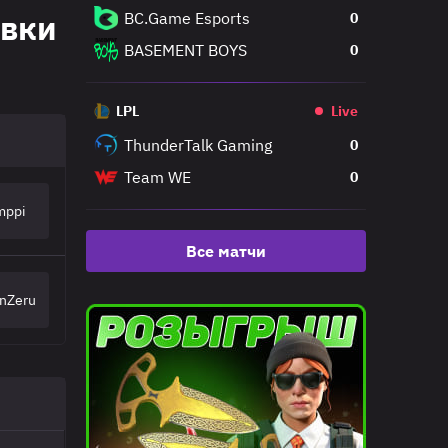
Qualifier
авки
BC.Game Esports
0
BASEMENT BOYS
0
LPL
Live
ThunderTalk Gaming
0
Team WE
0
mppi
Все матчи
nZeru