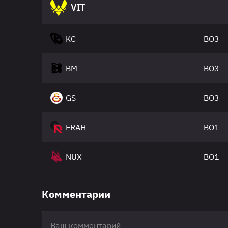
VIT
KC
BO3
BM
BO3
GS
BO3
ERAH
BO1
NUX
BO1
Комментарии