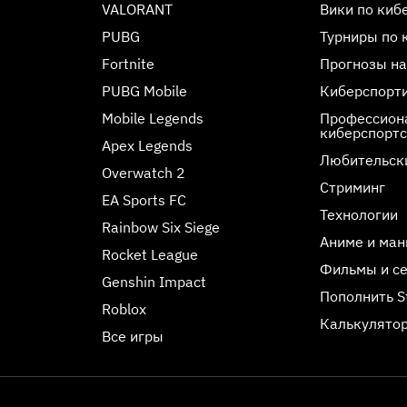
VALORANT
Вики по киб
PUBG
Турниры по 
Fortnite
Прогнозы на
PUBG Mobile
Киберспорт
Mobile Legends
Профессиона
киберспорт
Apex Legends
Любительск
Overwatch 2
Стриминг
EA Sports FC
Технологии
Rainbow Six Siege
Аниме и ман
Rocket League
Фильмы и с
Genshin Impact
Пополнить 
Roblox
Калькулятор
Все игры