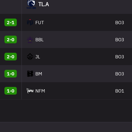
TL.A
2-1
FUT
BO3
2-0
BBL
BO3
2-0
JL
BO3
1-0
BM
BO3
1-0
NFM
BO1