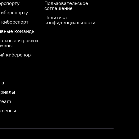
ерспорту
Пользовательское
соглашение
киберспорту
Политика
 киберспорт
конфиденциальности
ивные команды
льные игроки и
смены
ий киберспорт
га
ериалы
Steam
 сенсы