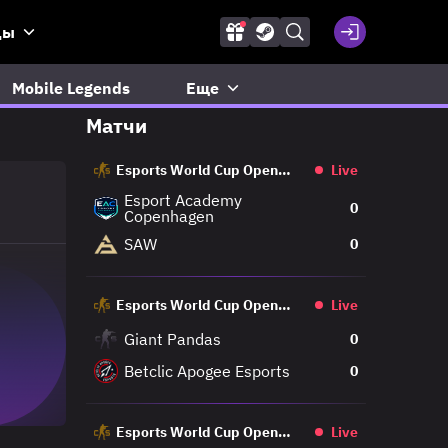
ды
Mobile Legends
Еще
Матчи
Esports World Cup Open
Live
Qualifier
Esport Academy
0
Copenhagen
SAW
0
Esports World Cup Open
Live
Qualifier
Giant Pandas
0
Betclic Apogee Esports
0
Esports World Cup Open
Live