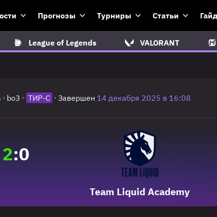
ости
Прогнозы
Турниры
Статьи
Гай
League of Legends
VALORANT
s
bo3
ТИР-C
Завершен
14 декабря 2025 в 16:08
2
:
0
Team Liquid Academy