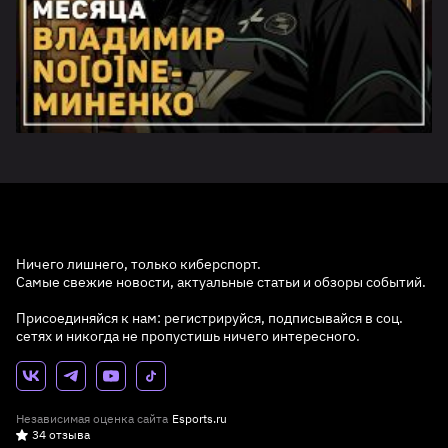
Ничего лишнего, только киберспорт.
Самые свежие новости, актуальные статьи и обзоры событий.
Присоединяйся к нам: регистрируйся, подписывайся в соц.
сетях и никогда не пропустишь ничего интересного.
Независимая оценка сайта
Esports.ru
34 отзыва