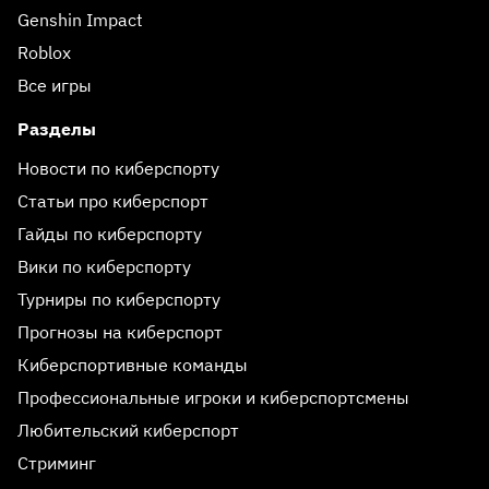
Genshin Impact
Roblox
Все игры
Разделы
Новости по киберспорту
Статьи про киберспорт
Гайды по киберспорту
Вики по киберспорту
Турниры по киберспорту
Прогнозы на киберспорт
Киберспортивные команды
Профессиональные игроки и киберспортсмены
Любительский киберспорт
Стриминг