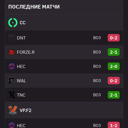
ПОСЛЕДНИЕ МАТЧИ
CC
DNT
0-2
BO3
FORZE.R
2-1
BO3
HEC
2-0
BO3
WAL
0-2
BO3
TNC
2-1
BO3
VP.F2
HEC
1-2
BO3