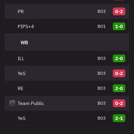
PR
0-2
BO3
PIPS+4
1-0
BO1
WB
ILL
2-0
BO3
YeS
0-2
BO3
RE
2-0
BO3
Team Public
0-2
BO3
YeS
2-1
BO3