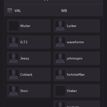
VAL
WB
Wuiter
Lurker
G.T.I
waveformn
Jeezy
johnnupro
Coblack
fortniteMan
Stoic
Otaker