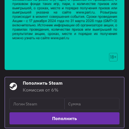
Пополнить Steam
Комиссия от 6%
Пополнить