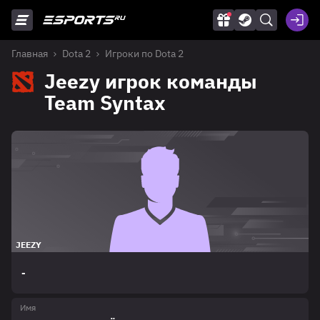
Главная
Dota 2
Игроки по Dota 2
Jeezy игрок команды
Team Syntax
JEEZY
-
Имя