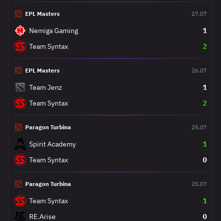
EPL Masters
27.07
Nemiga Gaming
1
Team Syntax
2
EPL Masters
26.07
Team Jenz
1
Team Syntax
2
Paragon Turbina
25.07
Spirit Academy
1
Team Syntax
0
Paragon Turbina
25.07
Team Syntax
1
RE.Arise
0