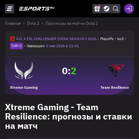
Главная
Dota 2
Прогнозы на матчи Dota 2
ACL X ESL CHALLENGER CHINA SEASON 3 2026
Playoffs
bo3
ТИР-C
Завершен
2 мая 2026 в 11:41
0
:
2
Xtreme Gaming
Team Resilience
Xtreme Gaming - Team
Resilience: прогнозы и ставки
на матч