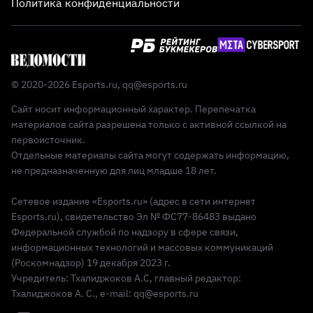
Политика конфиденциальности
© 2020-2026 Esports.ru,
qq@esports.ru
Сайт носит информационный характер. Перепечатка
материалов сайта разрешена только с активной ссылкой на
первоисточник.
Отдельные материалы сайта могут содержать информацию,
не предназначенную для лиц младше 18 лет.
Сетевое издание «Esports.ru» (адрес в сети интернет
Esports.ru), свидетельство Эл № ФС77-86483 выдано
Федеральной службой по надзору в сфере связи,
информационных технологий и массовых коммуникаций
(Роскомнадзор) 19 декабря 2023 г.
Учредитель: Тхалиджоков А.С, главный редактор:
Тхалиджоков А. С., e-mail: qq@esports.ru