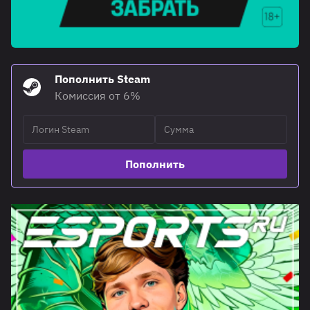
Пополнить Steam
Комиссия от 6%
Пополнить