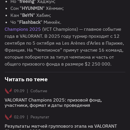
Но "
freeing
" Хаджун;
Сон "
HYUNMIN
" Хёнмин;
Кан "
BeYN
" Хабин;
Чо "
Flashback
" Минхёк.
Champions 2025
(VCT Champions) — главное событие
года в VALORANT. В 2025 году турнир проходит с 12
сентября по 5 октября на Les Arènes d'Arles в Париже,
Франция. На "Чемпионсе" примут участие 16 команд,
которые поборются за титул чемпиона и часть от
общего призового фонда в размере $2 250 000.
Читать по теме
|
09.09
Событие
VALORANT Champions 2025: призовой фонд,
участники, формат и даты проведения
|
02.09
Результат
Результаты матчей группового этапа на VALORANT