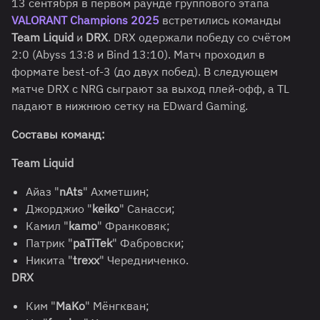
13 сентября в первом раунде группового этапа
VALORANT Champions 2025
встретились команды
Team Liquid
и
DRX
. DRX одержали победу со счётом
2:0 (Abyss 13:8 и Bind 13:10). Матч проходил в
формате best-of-3 (до двух побед). В следующем
матче DRX с NRG сыграют за выход плей-офф, а TL
падают в нижнюю сетку на EDward Gaming.
Составы команд:
Team Liquid
Айаз "
nAts
" Ахметшин;
Джорджио "
keiko
" Санасси;
Камил "
kamo
" Франковяк;
Патрик "
paTiTek
" Фабровски;
Никита "
trexx
" Чередниченко.
DRX
Ким "
MaKo
" Мёнгкван;