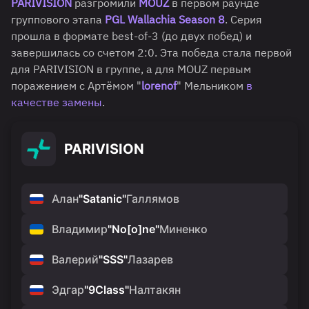
PARIVISION
разгромили
MOUZ
в первом раунде
группового этапа
PGL Wallachia Season 8
. Серия
прошла в формате best-of-3 (до двух побед) и
завершилась со счетом 2:0. Эта победа стала первой
для PARIVISION в группе, а для MOUZ первым
поражением с Артёмом "
lorenof
" Мельником
в
качестве замены
.
PARIVISION
Алан
"
Satanic
"
Галлямов
Владимир
"
No[o]ne
"
Миненко
Валерий
"
SSS
"
Лазарев
Эдгар
"
9Class
"
Налтакян