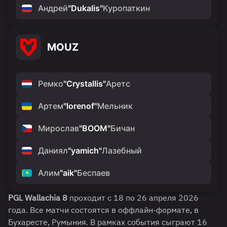
Андрей
"
Dukalis
"
Куропаткин
MOUZ
Ремко
"
Crystallis
"
Аретс
Артем
"
lorenof
"
Мельник
Мирослав
"
BOOM
"
Бичан
Даниял
"
yamich
"
Лазебный
Алим
"
aik
"
Беспаев
PGL Wallachia 8
проходит с 18 по 26 апреля 2026
года. Все матчи состоятся в оффлайн-формате, в
Бухаресте, Румыния. В рамках события сыграют 16