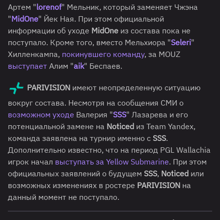
Артем "
lorenof
" Мельник, который заменяет Чжэна
"
MidOne
" Йек Ная. При этом официальной
информации об уходе
MidOne
из состава пока не
поступало. Кроме того, вместо Мельхиора "
Seleri
"
Хилленкампа,
покинувшего команду
, за MOUZ
выступает
Алим "
aik
" Беспаев.
PARIVISION
имеют неопределенную ситуацию
вокруг состава. Несмотря на сообщения СМИ о
возможном уходе
Валерия "
SSS
" Лазарева и его
потенциальной замене на
Noticed
из Team Yandex,
команда заявлена на турнир именно с
SSS
.
Дополнительно известно, что на период PGL Wallachia
игрок начал
выступать за Yellow Submarine
. При этом
официальных заявлений о будущем
SSS
,
Noticed
или
возможных изменениях в ростере
PARIVISION
на
данный момент не поступало.