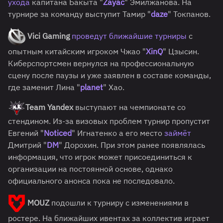
ухода
капитана Бакыта "
Zayac
" Эмилжанова. На
турнире за команду выступит Тамир "
daze
" Токпанов.
Vici Gaming
проведут ближайшие турниры
с
опытным китайским игроком Чжао "
XinQ
" Цзысин.
Киберспортсмен вернулся на профессиональную
сцену после паузы и уже заявлен в составе команды,
где заменит Лина "
planet
" Хао.
Team Yandex
выступают на чемпионате со
стендином. Из-за визовых проблем турнир пропустит
Евгений "
Noticed
" Игнатенко а его место
займёт
Дмитрий "
DM
" Дорохин. При этом ранее появлялась
информация, что игрок может присоединиться к
организации на постоянной основе, однако
официального анонса пока не последовало.
MOUZ
подошли к турниру с изменениями в
ростере. На ближайших ивентах за коллектив играет