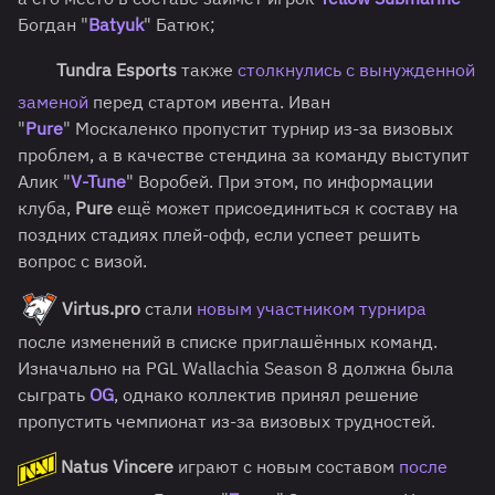
Богдан "
Batyuk
" Батюк;
Tundra Esports
также
столкнулись с вынужденной
заменой
перед стартом ивента. Иван
"
Pure
" Москаленко пропустит турнир из-за визовых
проблем, а в качестве стендина за команду выступит
Алик "
V-Tune
" Воробей. При этом, по информации
клуба,
Pure
ещё может присоединиться к составу на
поздних стадиях плей-офф, если успеет решить
вопрос с визой.
Virtus.pro
стали
новым участником турнира
после изменений в списке приглашённых команд.
Изначально на PGL Wallachia Season 8 должна была
сыграть
OG
, однако коллектив принял решение
пропустить чемпионат из-за визовых трудностей.
Natus Vincere
играют с новым составом
после