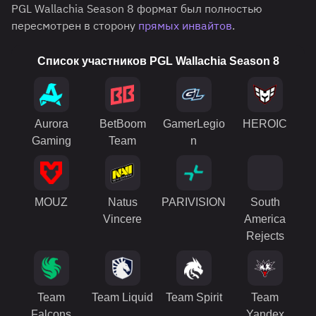
PGL Wallachia Season 8 формат был полностью
пересмотрен в сторону
прямых инвайтов
.
Список участников PGL Wallachia Season 8
Aurora
BetBoom
GamerLegio
HEROIC
Gaming
Team
n
MOUZ
Natus
PARIVISION
South
Vincere
America
Rejects
Team
Team Liquid
Team Spirit
Team
Falcons
Yandex