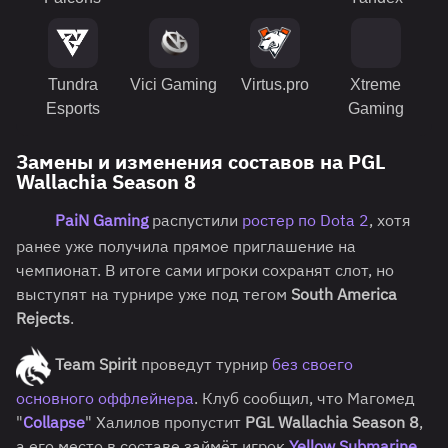
Tundra
Vici Gaming
Virtus.pro
Xtreme
Esports
Gaming
Замены и изменения составов на PGL
Wallachia Season 8
PaiN Gaming
распустили
ростер по Dota 2
, хотя
ранее уже получила прямое приглашение на
чемпионат. В итоге сами игроки сохранят слот, но
выступят на турнире уже под тегом
South America
Rejects
.
Team Spirit
проведут турнир
без своего
основного оффлейнера
. Клуб сообщил, что Магомед
"
Collapse
" Халилов пропустит
PGL Wallachia Season 8
,
а его место в составе займёт игрок
Yellow Submarine