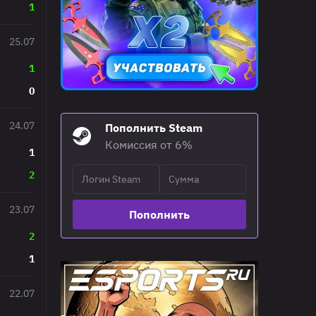
1
25.07
1
0
24.07
Пополнить Steam
Комиссия от 6%
1
2
23.07
Пополнить
2
1
22.07