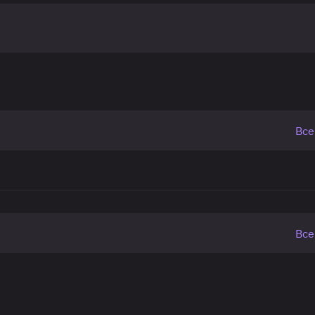
Все
Все