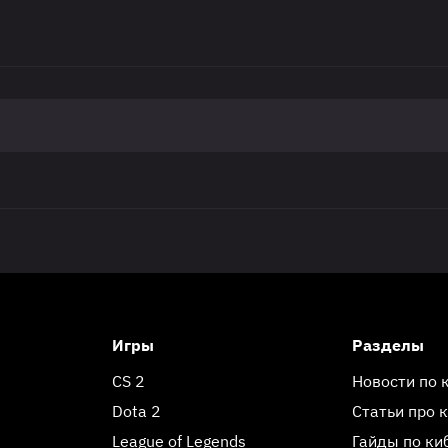
Игры
Разделы
CS 2
Новости по 
Dota 2
Статьи про 
League of Legends
Гайды по ки