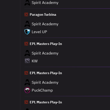
Spirit Academy
Paragon Turbina
Spirit Academy
Level UP
EPL Masters Play-In
Spirit Academy
KW
EPL Masters Play-In
Spirit Academy
PuckChamp
EPL Masters Play-In