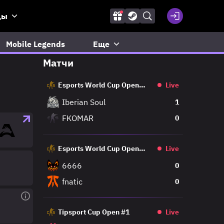
ды
Mobile Legends
Еще
Матчи
Esports World Cup Open
Live
Qualifier
Iberian Soul
1
FKOMAR
0
Esports World Cup Open
Live
Qualifier
6666
0
fnatic
0
Tipsport Cup Open #1
Live