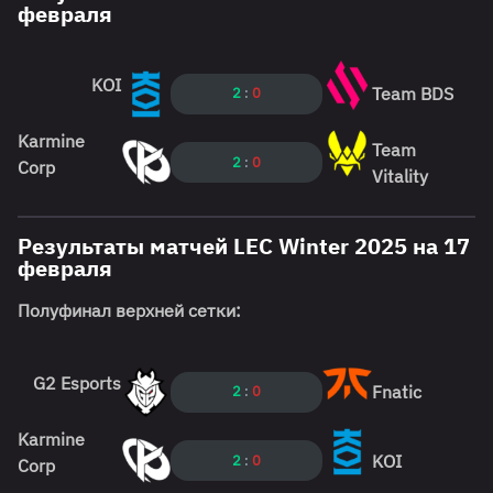
февраля
KOI
Team BDS
2
:
0
Karmine
Team
2
:
0
Corp
Vitality
Результаты матчей LEC Winter 2025 на 17
февраля
Полуфинал верхней сетки:
G2 Esports
Fnatic
2
:
0
Karmine
KOI
2
:
0
Corp