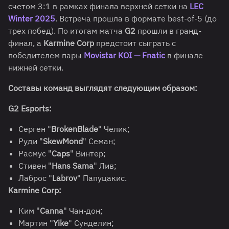
счетом 3:1 в рамках финала верхней сетки на
LEC
Winter 2025
. Встреча прошла в формате best-of-5 (до
трех побед). По итогам матча
G2
прошли в гранд-
финал, а
Karmine Corp
предстоит сыграть с
победителем пары
Movistar KOI — Fnatic
в финале
нижней сетки.
Составы команд выглядят следующим образом:
G2 Esports:
Серген "
BrokenBlade
" Челик;
Руди "
SkewMond
" Семан;
Расмус "
Caps
" Винтер;
Стивен "
Hans Sama
" Лив;
Лаброс "
Labrov
" Папуцакис.
Karmine Corp:
Ким "
Canna
" Чан-дон;
Мартин "
Yike
" Сунделин;