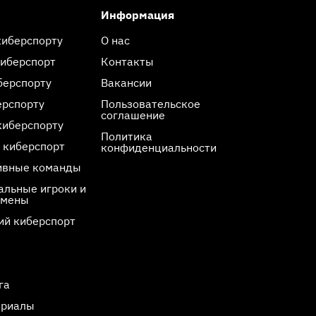
Информация
киберспорту
О нас
киберспорт
Контакты
берспорту
Вакансии
ерспорту
Пользовательское
соглашение
киберспорту
Политика
 киберспорт
конфиденциальности
ивные команды
льные игроки и
смены
ий киберспорт
га
ериалы