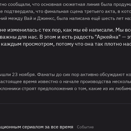
атно сообщали, что основная сюжетная линия была продум
е подтвердила, что финальная сцена третьего акта, в кот
ий между Вай и Джинкс, была написана ещё шесть лет на
не изменилась с тех пор, как мы её написали. Мы вс
важны для нас. В этом и есть радость "Аркейна" — э
с каждым просмотром, потому что она так плотно н
ышли 23 ноября. Фанаты до сих пор активно обсуждают к
 настоящее время известно о начале производства несколь
поклонники строят предположения о том, какие из их люби
ационным сериалом за все время
Событие