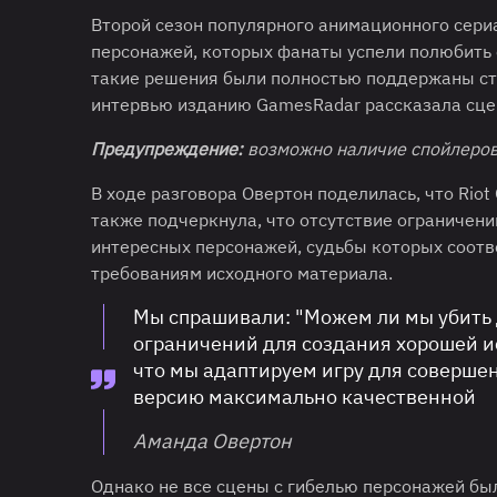
Второй сезон популярного анимационного сери
персонажей, которых фанаты успели полюбить е
такие решения были полностью поддержаны студ
интервью изданию GamesRadar рассказала сце
Предупреждение:
возможно наличие спойлеров
В ходе разговора Овертон поделилась, что Rio
также подчеркнула, что отсутствие ограничени
интересных персонажей, судьбы которых соотв
требованиям исходного материала.
Мы спрашивали: "Можем ли мы убить Д
ограничений для создания хорошей и
что мы адаптируем игру для совершен
версию максимально качественной
Аманда Овертон
Однако не все сцены с гибелью персонажей бы