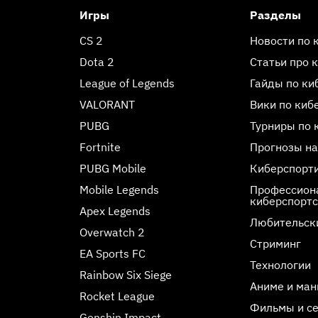
Игры
Разделы
CS 2
Новости по 
Dota 2
Статьи про 
League of Legends
Гайды по ки
VALORANT
Вики по киб
PUBG
Турниры по 
Fortnite
Прогнозы на
PUBG Mobile
Киберспорт
Mobile Legends
Профессиона
киберспорт
Apex Legends
Любительск
Overwatch 2
Стриминг
EA Sports FC
Технологии
Rainbow Six Siege
Аниме и ман
Rocket League
Фильмы и с
Genshin Impact