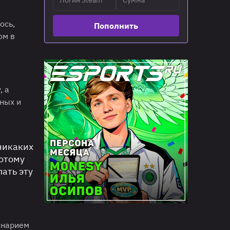
ось,
Пополнить
ом в
, а
ных и
никаких
потому
ать эту
енарием