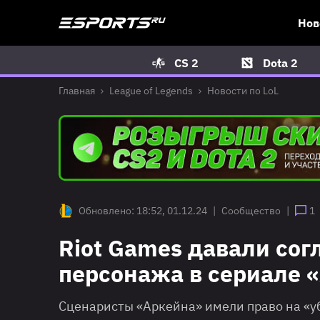
Нов
CS 2
Dota 2
Главная
League of Legends
Новости по LoL
Обновлено: 18:52, 01.12.24
|
Сообщество
|
1
Riot Games давали сог
персонажа в сериале 
Сценаристы «Аркейна» имели право на «уб