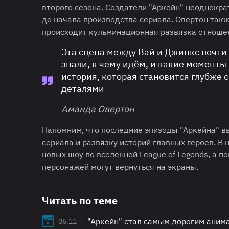
второго сезона. Создатели "Аркейн" неоднокр
до начала производства сериала. Овертон такж
происходит кульминационная развязка отношен
Эта сцена между Вай и Джинкс почти 
знали, к чему идём, и какие моменты 
история, которая становится глубже 
деталями
Аманда Овертон
Напомним, что последние эпизоды "Аркейна" в
сериала и развязку историй главных героев. В
новых шоу по вселенной League of Legends, а 
персонажей могут вернуться на экраны.
Читать по теме
|
"Аркейн" стал самым дорогим аним
06.11