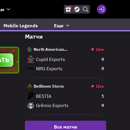
ды
Mobile Legends
Еще
Матчи
North American
Live
Challengers League
Cupid Esports
0
NRG Esports
0
BetBoom Storm
Live
BESTIA
1
Grêmio Esports
0
Все матчи