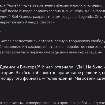
ала "Аркейн" удивил зрителей гибелью многих ключевых
щё после выхода первого сезона в 2021 году. Как оказал
ией Riot Games, разработчиком League of Legends. Об эт
наристка шоу Аманда Овертон.
.
t Games предоставили авторам полную творческую свободу
й позволило им сосредоточиться на проработке многогран
етствовали бы в первую очередь динамике сериала, а не
жейса и Виктора?" И нам отвечали: "Да". Не было 
стории. Это было абсолютно правильное решение, 
но другого формата — телевидения. Мы хотели сдел
ли прописаны непосредственно в процессе работы над сц