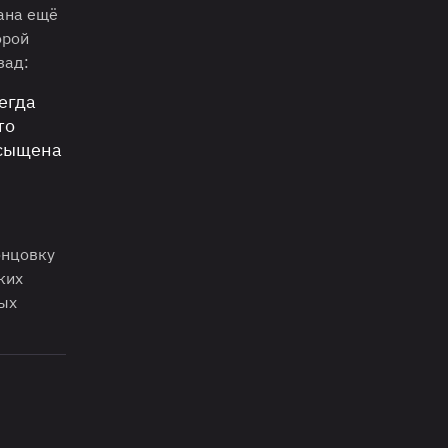
ана ещё
орой
зад:
егда
то
асыщена
онцовку
ких
мых