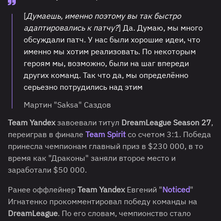
[
Думаешь, именно поэтому вы так быстро
адаптировались к патчу?
] Да. Думаю, мы много
обсуждали патч. У нас были хорошие идеи, что
именно мы хотим реализовать. По некоторым
героям мы, возможно, были на шаг впереди
других команд. Так что да, мы определённо
серьезно потрудились над этим
Мартин "Saksa" Саздов
Team Yandex
завоевали титул
DreamLeague Season 27
,
переиграв в финале
Team Spirit
со счетом 3:1. Победа
принесла чемпионам главный приз в $230 000, в то
время как "Драконы" заняли второе место и
заработали $50 000.
Ранее оффлейнер
Team Yandex
Евгений "
Noticed
"
Игнатенко прокомментировал победу команды на
DreamLeague
. По его словам, чемпионство стало