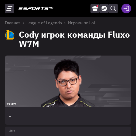
Главная
League of Legends
Игроки по LoL
Cody игрок команды Fluxo
W7M
CODY
-
Имя