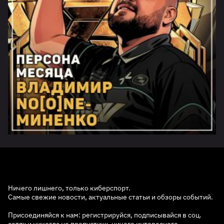
Ничего лишнего, только киберспорт.
Самые свежие новости, актуальные статьи и обзоры событий.
Присоединяйся к нам: регистрируйся, подписывайся в соц.