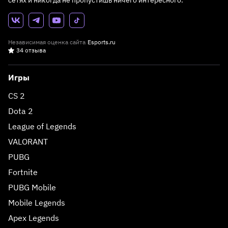
сетях и никогда не пропустишь ничего интересного.
Независимая оценка сайта
Esports.ru
34 отзыва
Игры
CS 2
Dota 2
League of Legends
VALORANT
PUBG
Fortnite
PUBG Mobile
Mobile Legends
Apex Legends