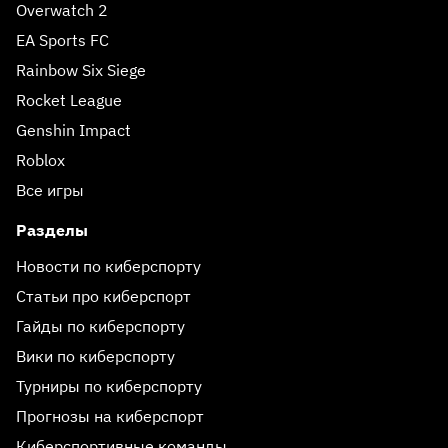
Overwatch 2
EA Sports FC
Rainbow Six Siege
Rocket League
Genshin Impact
Roblox
Все игры
Разделы
Новости по киберспорту
Статьи про киберспорт
Гайды по киберспорту
Вики по киберспорту
Турниры по киберспорту
Прогнозы на киберспорт
Киберспортивные команды