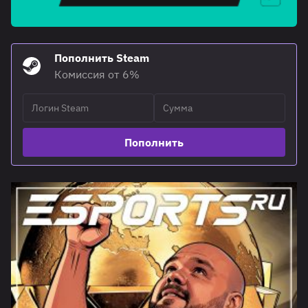
Пополнить Steam
Комиссия от 6%
Пополнить