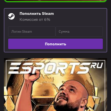
Пополнить Steam
Комиссия от 6%
Пополнить