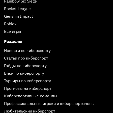
Rainbow Six Siege
Rocket League
Genshin Impact
Roblox
Все игры
Разделы
Новости по киберспорту
Статьи про киберспорт
Гайды по киберспорту
Вики по киберспорту
Турниры по киберспорту
Прогнозы на киберспорт
Киберспортивные команды
Профессиональные игроки и киберспортсмены
Любительский киберспорт