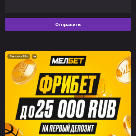
Отправить
Реклама 18+