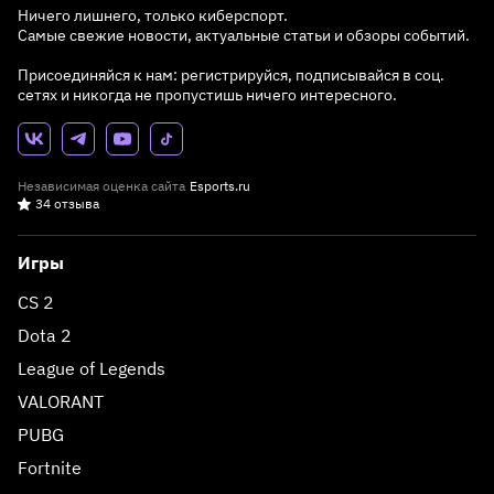
Ничего лишнего, только киберспорт.
Самые свежие новости, актуальные статьи и обзоры событий.
Присоединяйся к нам: регистрируйся, подписывайся в соц.
сетях и никогда не пропустишь ничего интересного.
Независимая оценка сайта
Esports.ru
34 отзыва
Игры
CS 2
Dota 2
League of Legends
VALORANT
PUBG
Fortnite