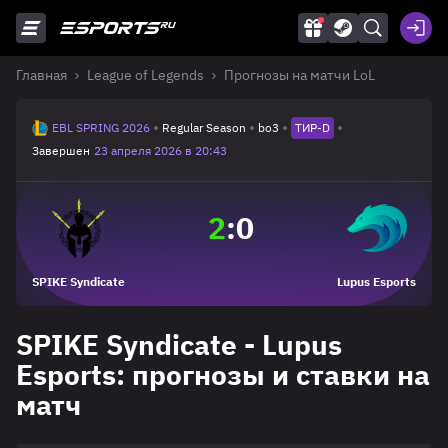
Главная
League of Legends
Прогнозы на матчи LoL
EBL SPRING 2026
Regular Season
bo3
ТИР-D
Завершен
23 апреля 2026 в 20:43
2
:
0
SPIKE Syndicate
Lupus Esports
SPIKE Syndicate - Lupus
Esports: прогнозы и ставки на
матч