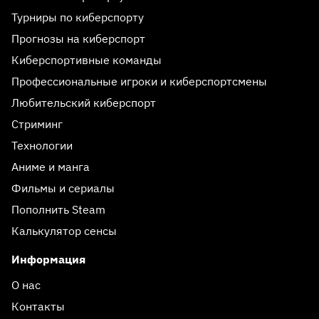
Турниры по киберспорту
Прогнозы на киберспорт
Киберспортивные команды
Профессиональные игроки и киберспортсмены
Любительский киберспорт
Стриминг
Технологии
Аниме и манга
Фильмы и сериалы
Пополнить Steam
Калькулятор сенсы
Информация
О нас
Контакты