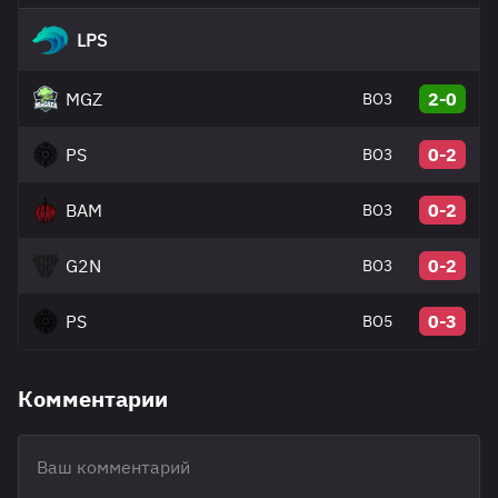
LPS
MGZ
2-0
BO3
PS
0-2
BO3
BAM
0-2
BO3
G2N
0-2
BO3
PS
0-3
BO5
Комментарии