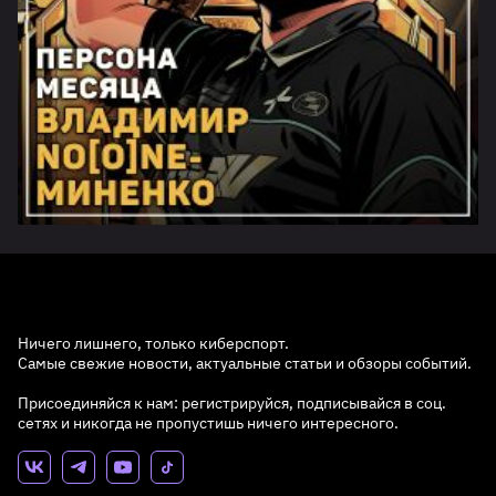
Ничего лишнего, только киберспорт.
Самые свежие новости, актуальные статьи и обзоры событий.
Присоединяйся к нам: регистрируйся, подписывайся в соц.
сетях и никогда не пропустишь ничего интересного.