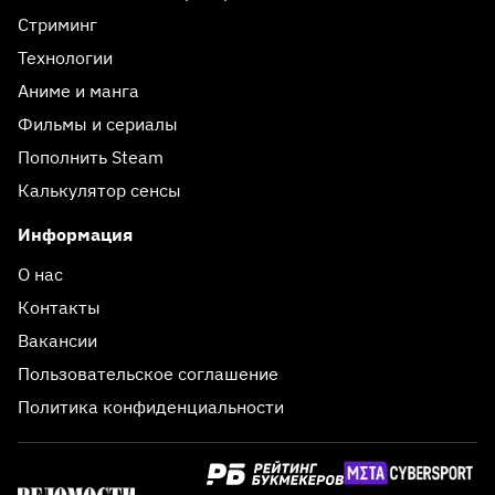
Стриминг
Технологии
Аниме и манга
Фильмы и сериалы
Пополнить Steam
Калькулятор сенсы
Информация
О нас
Контакты
Вакансии
Пользовательское соглашение
Политика конфиденциальности