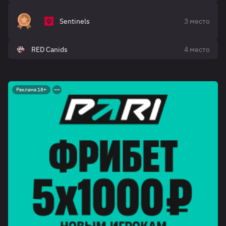
Sentinels
3 место
RED Canids
4 место
Реклама 18+