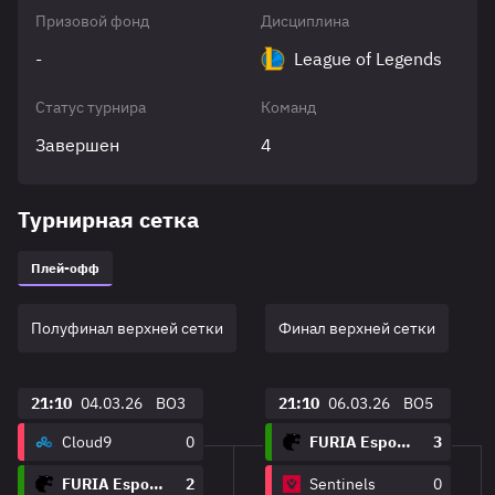
Призовой фонд
Дисциплина
-
League of Legends
Статус турнира
Команд
Завершен
4
Турнирная сетка
Плей-офф
Полуфинал верхней сетки
Финал верхней сетки
21:10
04.03.26
BO3
21:10
06.03.26
BO5
Cloud9
0
FURIA Esports
3
FURIA Esports
2
Sentinels
0