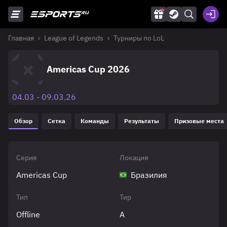
Главная
League of Legends
Турниры по LoL
Americas Cup 2026
04.03 - 09.03.26
Обзор
Сетка
Команды
Результаты
Призовые места
Серия
Локация
Americas Cup
Бразилия
Тип
Тир
Offline
A