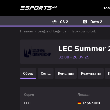
Нов
CS 2
Dota 2
Главная
League of Legends
Турниры по LoL
LEC Summer 
02.08 - 28.09.25
Обзор
Сетка
Команды
Результаты
Серия
Локация
LEC
Германия