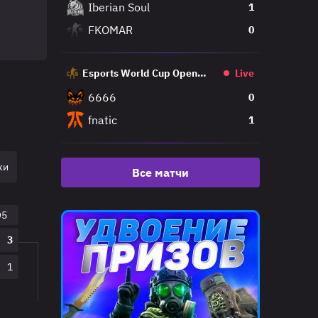
Iberian Soul
1
FKOMAR
0
Esports World Cup Open
Live
Qualifier
6666
0
fnatic
1
ки
Гранд Финал
Все матчи
O5
3
1