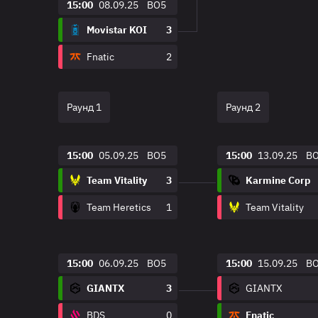
15:00
08.09.25
BO5
Movistar KOI
3
Fnatic
2
Раунд 1
Раунд 2
15:00
05.09.25
BO5
15:00
13.09.25
B
Team Vitality
3
Karmine Corp
Team Heretics
1
Team Vitality
15:00
06.09.25
BO5
15:00
15.09.25
B
GIANTX
3
GIANTX
BDS
0
Fnatic