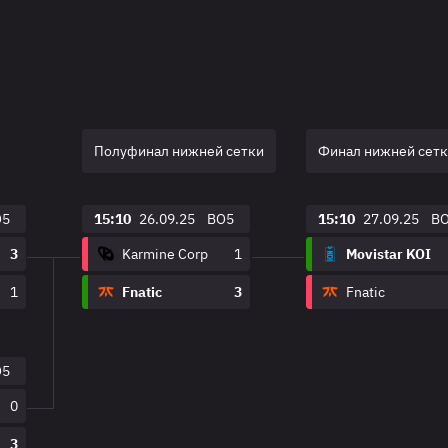
Полуфинал нижней сетки
Финал нижней сет
O5
15:10
26.09.25
BO5
15:10
27.09.25
B
3
Karmine Corp
1
Movistar KOI
1
Fnatic
3
Fnatic
O5
0
3