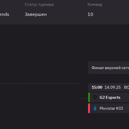
Статус турнира
Команд
gends
Завершен
10
Финал верхней сет
15:00
14.09.25
B
G2 Esports
Movistar KOI