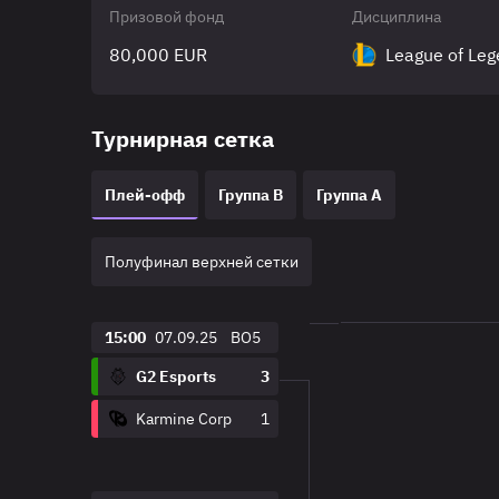
Призовой фонд
Дисциплина
80,000 EUR
League of Le
Турнирная сетка
Плей-офф
Группа B
Группа A
Полуфинал верхней сетки
15:00
07.09.25
BO5
G2 Esports
3
Karmine Corp
1