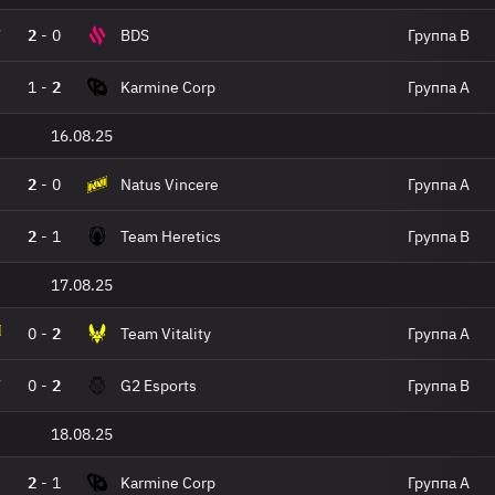
2
-
0
BDS
Группа B
1
-
2
Karmine Corp
Группа A
16.08.25
2
-
0
Natus Vincere
Группа A
2
-
1
Team Heretics
Группа B
17.08.25
0
-
2
Team Vitality
Группа A
0
-
2
G2 Esports
Группа B
18.08.25
2
-
1
Karmine Corp
Группа A