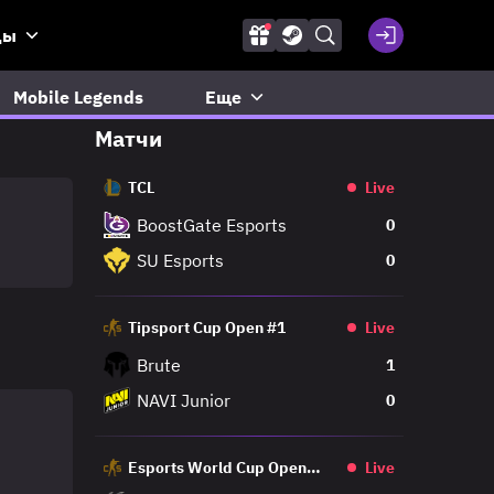
ды
Mobile Legends
Еще
Матчи
TCL
Live
BoostGate Esports
0
SU Esports
0
Tipsport Cup Open #1
Live
Brute
1
NAVI Junior
0
Esports World Cup Open
Live
Qualifier