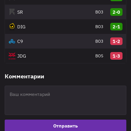
SR
2-0
BO3
DIG
2-1
BO3
C9
1-2
BO3
JDG
1-3
BO5
Комментарии
Отправить