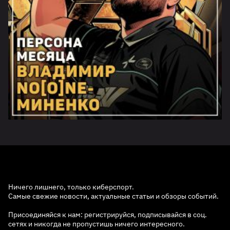
Ничего лишнего, только киберспорт.
Самые свежие новости, актуальные статьи и обзоры событий.
Присоединяйся к нам: регистрируйся, подписывайся в соц.
сетях и никогда не пропустишь ничего интересного.