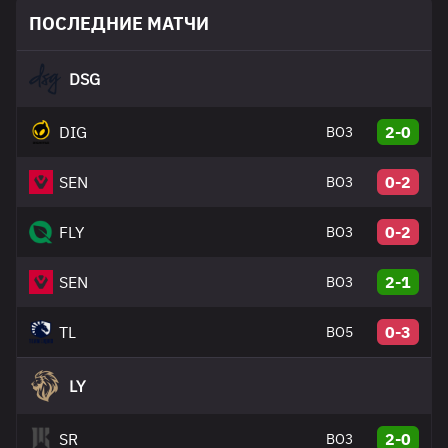
ПОСЛЕДНИЕ МАТЧИ
DSG
DIG
2-0
BO3
SEN
0-2
BO3
FLY
0-2
BO3
SEN
2-1
BO3
TL
0-3
BO5
LY
SR
2-0
BO3