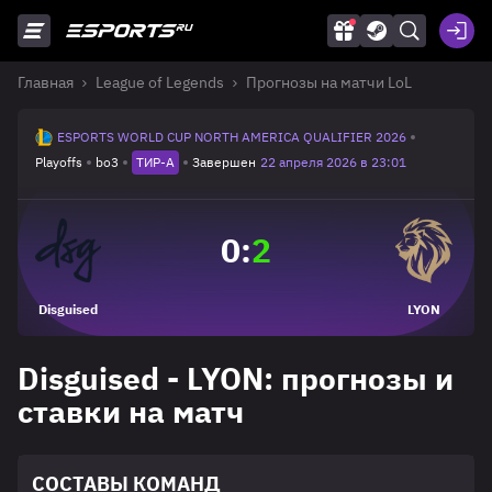
Главная
League of Legends
Прогнозы на матчи LoL
ESPORTS WORLD CUP NORTH AMERICA QUALIFIER 2026
Playoffs
bo3
ТИР-A
Завершен
22 апреля 2026 в 23:01
0
:
2
Disguised
LYON
Disguised - LYON: прогнозы и
ставки на матч
СОСТАВЫ КОМАНД