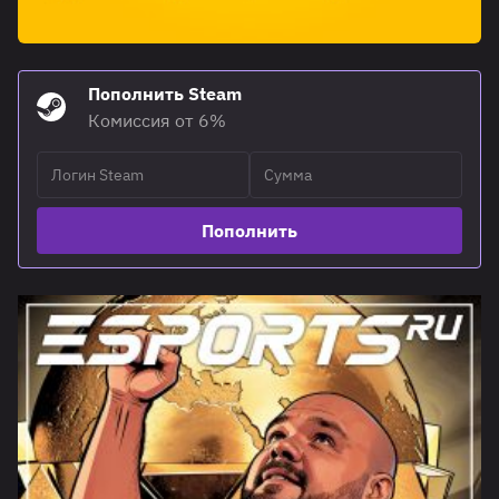
Пополнить Steam
Комиссия от 6%
Пополнить