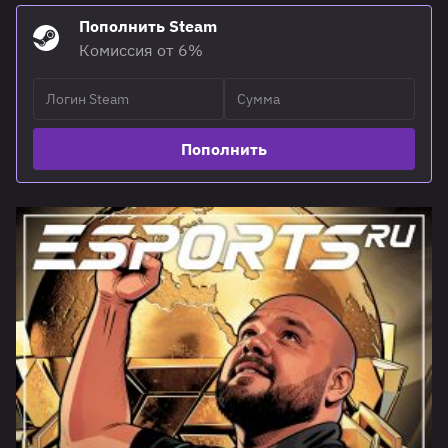
Пополнить Steam
Комиссия от 6%
Пополнить