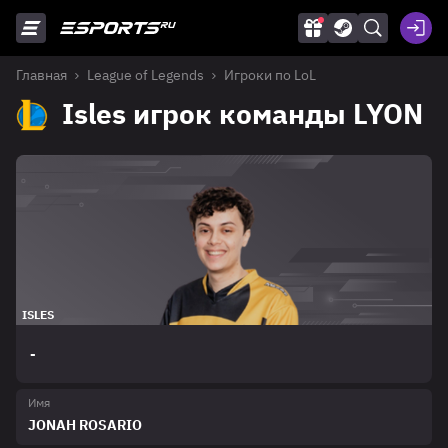
Главная
League of Legends
Игроки по LoL
Isles игрок команды LYON
ISLES
-
Имя
JONAH ROSARIO