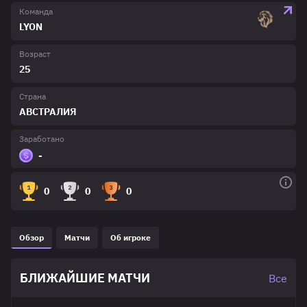
Команда
LYON
Возраст
25
Страна
АВСТРАЛИЯ
Заработано
-
0
0
0
Обзор
Матчи
Об игроке
БЛИЖАЙШИЕ МАТЧИ
Все