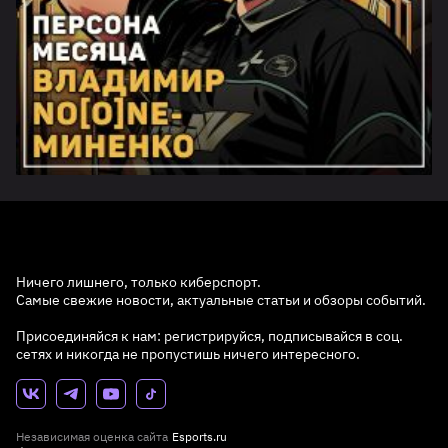
Ничего лишнего, только киберспорт.
Самые свежие новости, актуальные статьи и обзоры событий.
Присоединяйся к нам: регистрируйся, подписывайся в соц.
сетях и никогда не пропустишь ничего интересного.
Независимая оценка сайта
Esports.ru