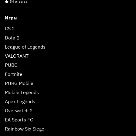
34 отзыва
Игры
CS 2
Dota 2
League of Legends
VALORANT
PUBG
Fortnite
PUBG Mobile
Mobile Legends
Apex Legends
Overwatch 2
EA Sports FC
Rainbow Six Siege