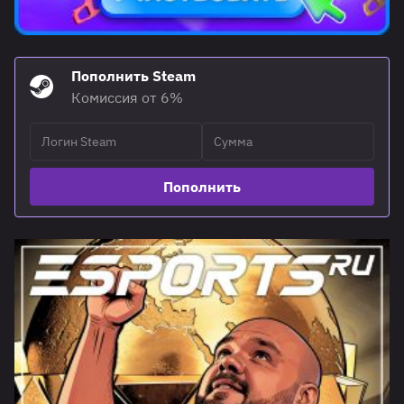
Пополнить Steam
Комиссия от 6%
Пополнить