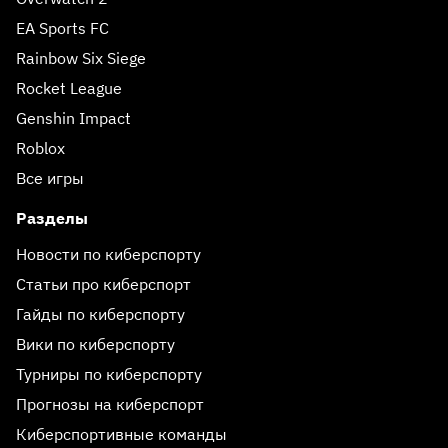
EA Sports FC
Rainbow Six Siege
Rocket League
Genshin Impact
Roblox
Все игры
Разделы
Новости по киберспорту
Статьи про киберспорт
Гайды по киберспорту
Вики по киберспорту
Турниры по киберспорту
Прогнозы на киберспорт
Киберспортивные команды