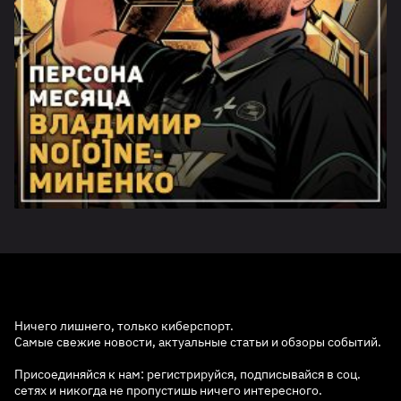
Ничего лишнего, только киберспорт.
Самые свежие новости, актуальные статьи и обзоры событий.
Присоединяйся к нам: регистрируйся, подписывайся в соц.
сетях и никогда не пропустишь ничего интересного.