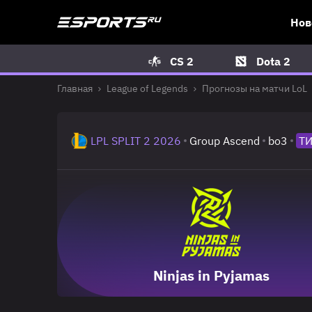
Нов
CS 2
Dota 2
Главная
League of Legends
Прогнозы на матчи LoL
LPL SPLIT 2 2026
Group Ascend
bo3
ТИ
Ninjas in Pyjamas