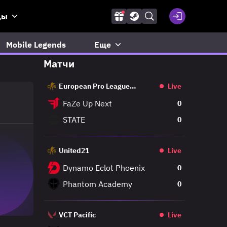
ды
Mobile Legends
Еще
Матчи
European Pro League
Live
Regular
FaZe Up Next
0
STATE
0
United21
Live
Dynamo Eclot Phoenix
0
Phantom Academy
0
VCT Pacific
Live