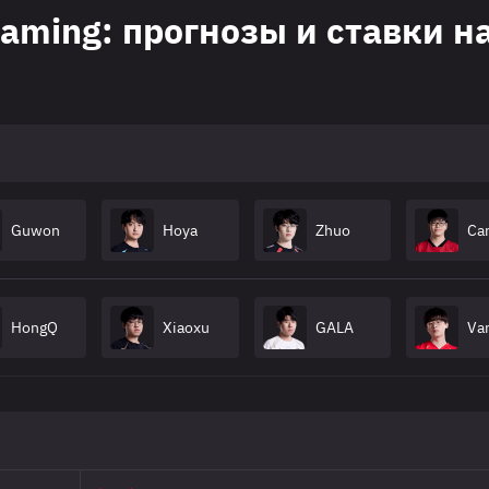
 Gaming: прогнозы и ставки н
Guwon
Hoya
Zhuo
Ca
HongQ
Xiaoxu
GALA
Va