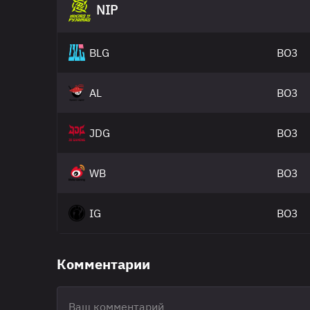
NIP
BLG
BO3
AL
BO3
JDG
BO3
WB
BO3
IG
BO3
Комментарии