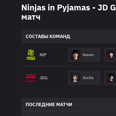
Ninjas in Pyjamas - JD
матч
СОСТАВЫ КОМАНД
NIP
Assum
JDG
JunJia
ПОСЛЕДНИЕ МАТЧИ