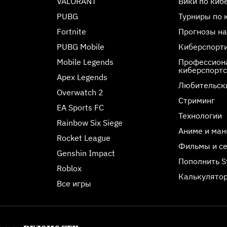
VALORANT
Вики по киб
PUBG
Турниры по 
Fortnite
Прогнозы на
PUBG Mobile
Киберспорт
Mobile Legends
Профессиона
киберспорт
Apex Legends
Любительск
Overwatch 2
Стриминг
EA Sports FC
Технологии
Rainbow Six Siege
Аниме и ман
Rocket League
Фильмы и с
Genshin Impact
Пополнить 
Roblox
Калькулятор
Все игры