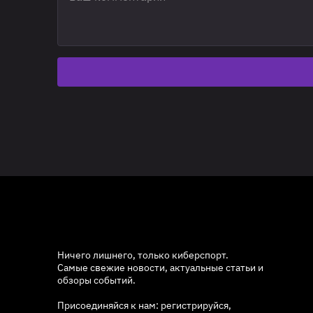
Ничего лишнего, только киберспорт.
Самые свежие новости, актуальные статьи и
обзоры событий.
Присоединяйся к нам: регистрируйся,