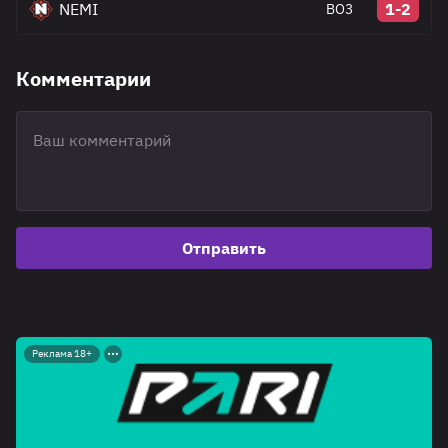
NEMI
1-2
BO3
Комментарии
Отправить
Реклама 18+