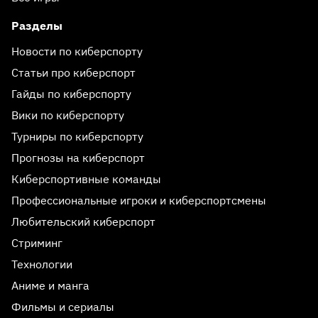
Разделы
Новости по киберспорту
Статьи про киберспорт
Гайды по киберспорту
Вики по киберспорту
Турниры по киберспорту
Прогнозы на киберспорт
Киберспортивные команды
Профессиональные игроки и киберспортсмены
Любительский киберспорт
Стриминг
Технологии
Аниме и манга
Фильмы и сериалы