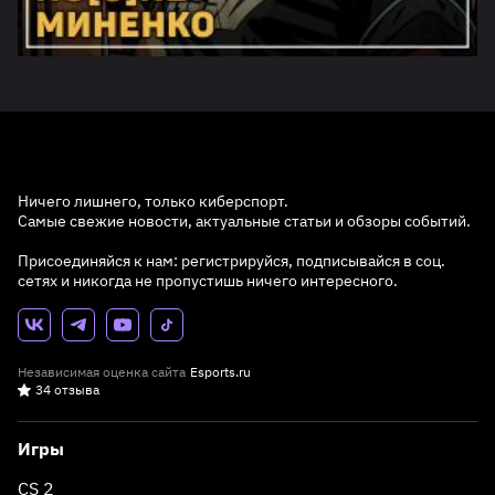
Ничего лишнего, только киберспорт.
Самые свежие новости, актуальные статьи и обзоры событий.
Присоединяйся к нам: регистрируйся, подписывайся в соц.
сетях и никогда не пропустишь ничего интересного.
Независимая оценка сайта
Esports.ru
34 отзыва
Игры
CS 2