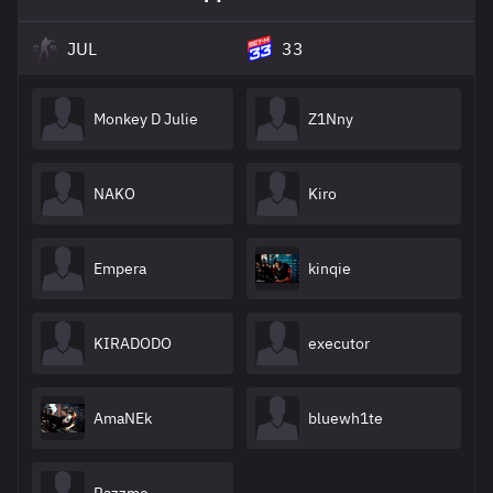
JUL
33
Monkey D Julie
Z1Nny
NAKO
Kiro
Empera
kinqie
KIRADODO
executor
AmaNEk
bluewh1te