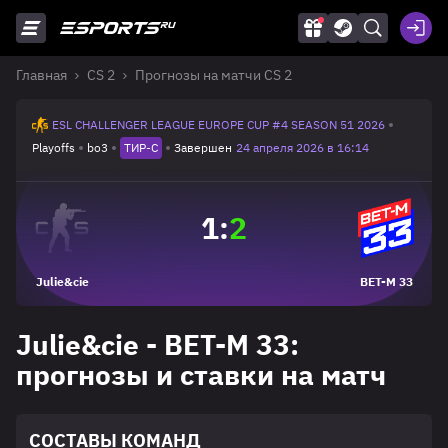
Главная
CS 2
Прогнозы на матчи CS 2
ESL CHALLENGER LEAGUE EUROPE CUP #4 SEASON 51 2026
Playoffs
bo3
ТИР-C
Завершен
24 апреля 2026 в 16:14
1
:
2
Julie&cie
BET-M 33
Julie&cie - BET-M 33:
прогнозы и ставки на матч
СОСТАВЫ КОМАНД