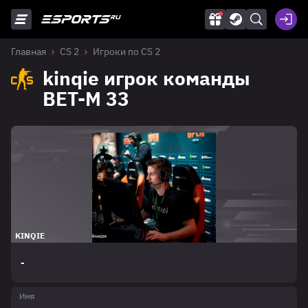
Главная
CS 2
Игроки по CS 2
kinqie игрок команды
BET-M 33
KINQIE
-
Имя