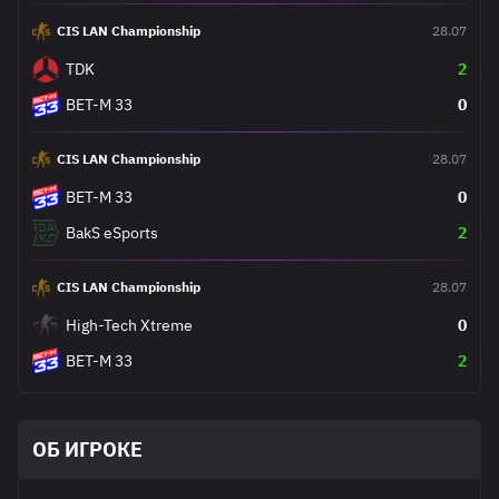
CIS LAN Championship
28.07
TDK
2
BET-M 33
0
CIS LAN Championship
28.07
BET-M 33
0
BakS eSports
2
CIS LAN Championship
28.07
High-Tech Xtreme
0
BET-M 33
2
ОБ ИГРОКЕ