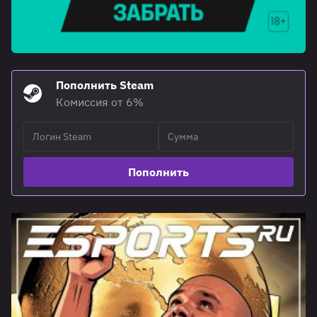
Пополнить Steam
Комиссия от 6%
Пополнить