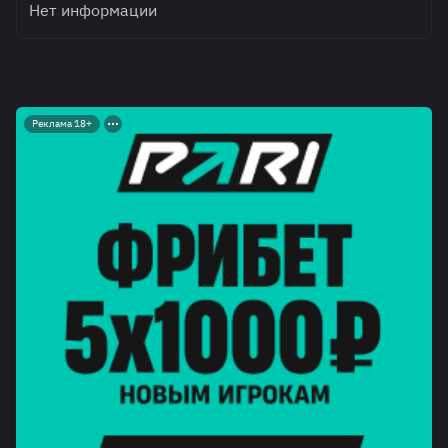
Нет информации
Реклама 18+