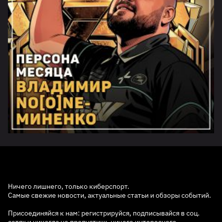
Ничего лишнего, только киберспорт.
Самые свежие новости, актуальные статьи и обзоры событий.
Присоединяйся к нам: регистрируйся, подписывайся в соц.