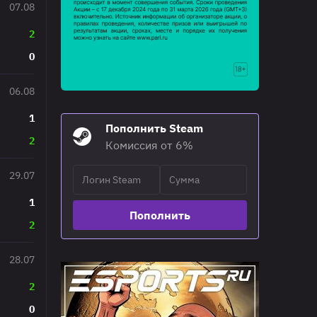
07.08
2
0
06.08
1
Пополнить Steam
2
Комиссия от 6%
29.07
1
Пополнить
2
28.07
2
0