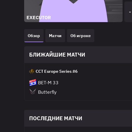
-
EXECUTOR
Обзор
Матчи
Об игроке
БЛИЖАЙШИЕ МАТЧИ
CCT Europe Series #6
BET-M 33
Butterfly
ПОСЛЕДНИЕ МАТЧИ