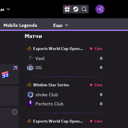
ды
Mobile Legends
Еще
Матчи
Esports World Cup Open
Live
Qualifier
Vael
0
OG
0
Winline Star Series
Live
shoke Club
0
Perfecto Club
0
Esports World Cup Open
Live
Qualifier