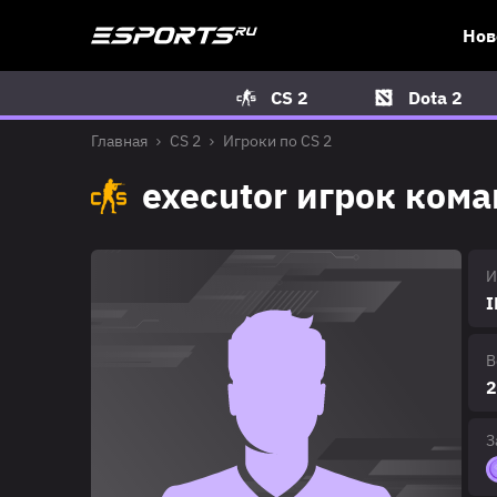
Нов
CS 2
Dota 2
Главная
CS 2
Игроки по CS 2
executor игрок ком
И
I
В
2
З