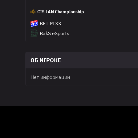
CIS LAN Championship
BET-M 33
BakS eSports
ОБ ИГРОКЕ
Нет информации