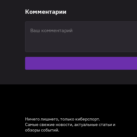
Комментарии
Ничего лишнего, только киберспорт.
Самые свежие новости, актуальные статьи и
обзоры событий.