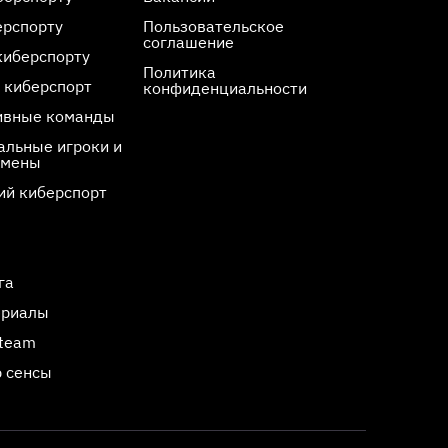
ерспорту
Пользовательское
соглашение
киберспорту
Политика
 киберспорт
конфиденциальности
ивные команды
льные игроки и
смены
ий киберспорт
га
ериалы
Steam
 сенсы