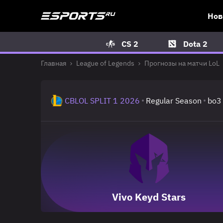
Нов
CS 2
Dota 2
Главная
League of Legends
Прогнозы на матчи LoL
CBLOL SPLIT 1 2026
Regular Season
bo3
Vivo Keyd Stars