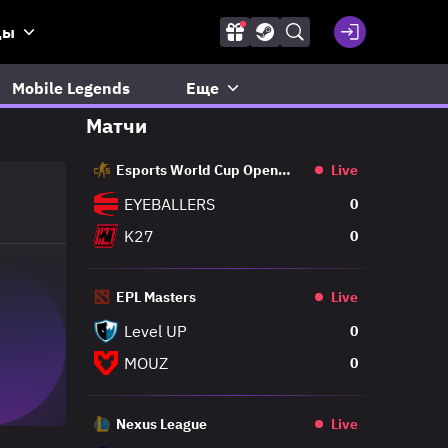
ды
Mobile Legends
Еще
Матчи
Esports World Cup Open
Live
Qualifier
EYEBALLERS
0
K27
0
EPL Masters
Live
Level UP
0
MOUZ
0
Nexus League
Live