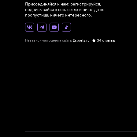
Присоединяйся к нам: регистрируйся,
подписывайся в соц. сетях и никогда не
пропустишь ничего интересного.
Независимая оценка сайта
Esports.ru
34 отзыва