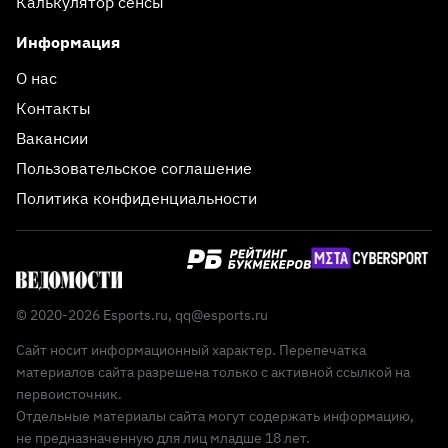
Калькулятор сенсы
Информация
О нас
Контакты
Вакансии
Пользовательское соглашение
Политика конфиденциальности
© 2020-2026 Esports.ru,
qq@esports.ru
Сайт носит информационный характер. Перепечатка
материалов сайта разрешена только с активной ссылкой на
первоисточник.
Отдельные материалы сайта могут содержать информацию,
не предназначенную для лиц младше 18 лет.