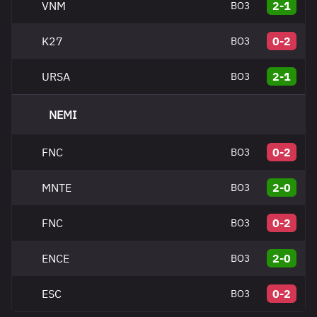
VNM
2-1
BO3
K27
0-2
BO3
URSA
2-1
BO3
NEMI
FNC
0-2
BO3
MNTE
2-0
BO3
FNC
0-2
BO3
ENCE
2-0
BO3
ESC
0-2
BO3