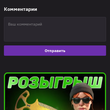
Комментарии
Отправить