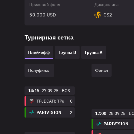
Призовой фонд
Дисциплина
50,000 USD
CS2
Турнирная сетка
Плей-офф
Группа B
Группа A
Полуфинал
Финал
14:15
27.09.25
BO3
TPuDCATb TPu
0
PARIVISION
2
12:00
28.09.25
B
PARIVISION