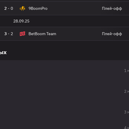
2
-
0
9BoomPro
Плей-офф
28.09.25
3
-
2
BetBoom Team
Плей-офф
вых
1 
2 
3 
4 