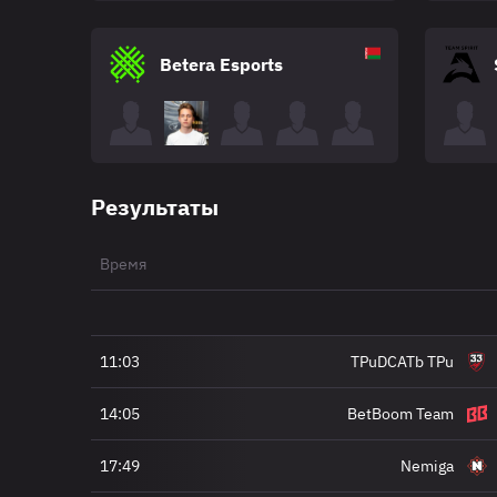
Betera Esports
Результаты
Время
11:03
TPuDCATb TPu
14:05
BetBoom Team
17:49
Nemiga