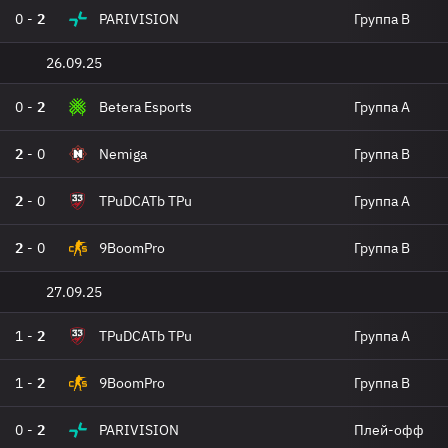
0
-
2
PARIVISION
Группа B
26.09.25
0
-
2
Betera Esports
Группа A
2
-
0
Nemiga
Группа B
2
-
0
TPuDCATb TPu
Группа A
2
-
0
9BoomPro
Группа B
27.09.25
1
-
2
TPuDCATb TPu
Группа A
1
-
2
9BoomPro
Группа B
0
-
2
PARIVISION
Плей-офф