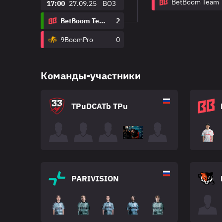
BetBoom Team
17:00
27.09.25
BO3
BetBoom Team
2
9BoomPro
0
Команды-участники
TPuDCATb TPu
PARIVISION