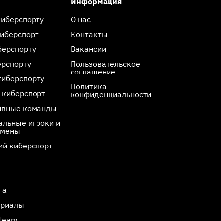
Информация
киберспорту
О нас
киберспорт
Контакты
берспорту
Вакансии
ерспорту
Пользовательское
соглашение
киберспорту
Политика
 киберспорт
конфиденциальности
ивные команды
льные игроки и
смены
ий киберспорт
га
ериалы
Steam