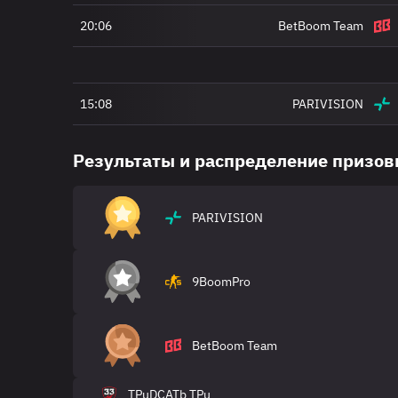
20:06
BetBoom Team
15:08
PARIVISION
Результаты и распределение призо
PARIVISION
9BoomPro
BetBoom Team
TPuDCATb TPu