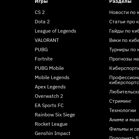
Игры
Разделы
CS 2
Новости по 
Dota 2
Статьи про 
League of Legends
Гайды по ки
VALORANT
Вики по киб
PUBG
Турниры по 
Fortnite
Прогнозы на
PUBG Mobile
Киберспорт
Mobile Legends
Профессиона
киберспорт
Apex Legends
Любительск
Overwatch 2
Стриминг
EA Sports FC
Технологии
Rainbow Six Siege
Аниме и ман
Rocket League
Фильмы и с
Genshin Impact
Пополнить 