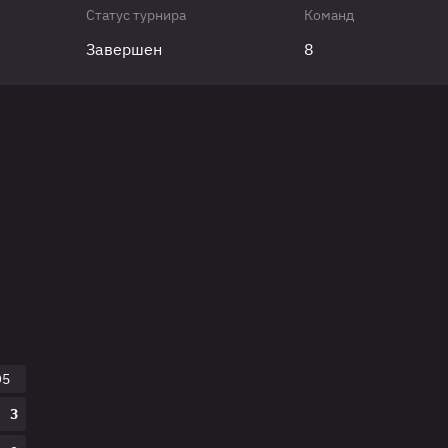
Статус турнира
Команд
Завершен
8
O5
3