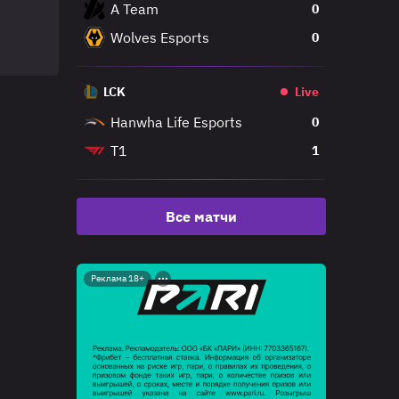
A Team
0
Wolves Esports
0
LCK
Live
Hanwha Life Esports
0
T1
1
Все матчи
Реклама 18+