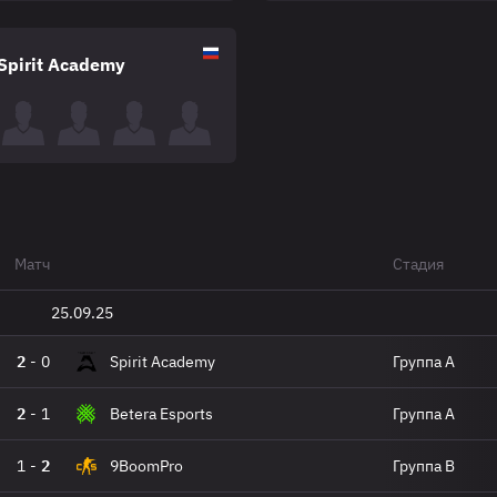
Spirit Academy
Матч
Стадия
25.09.25
2
-
0
Spirit Academy
Группа A
2
-
1
Betera Esports
Группа A
1
-
2
9BoomPro
Группа B