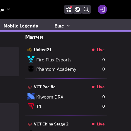
ды
Mobile Legends
Еще
Матчи
United21
Live
Fire Flux Esports
0
Phantom Academy
0
VCT Pacific
Live
Kiwoom DRX
0
T1
0
VCT China Stage 2
Live