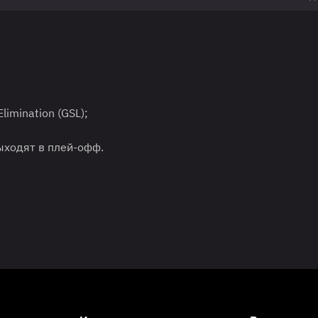
imination (GSL);
ыходят в плей-офф.