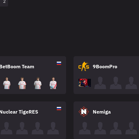
2
BetBoom Team
9BoomPro
Nuclear TigeRES
Nemiga